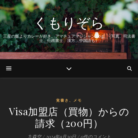
くもりぞら
三度の飯よりカレーが好き。アマチュアマジシャンBlog。（写真、司法書
士、行政書士、漢方、中国語も）
覚書き、メモ
Visa加盟店（買物）からの
請求（200円）
九森空
/
2024年9月30日
/
0件のコメント