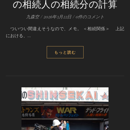
の相続人の相続分の計算
九森空
/
2026年3月22日
/
0件のコメント
ついつい間違えそうなので、メモ。 ＜相続関係＞ 上記
における、…
もっと読む