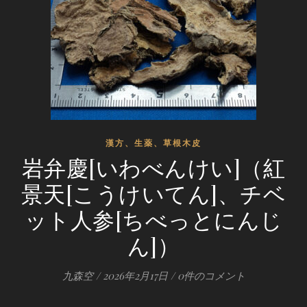
漢方、生薬、草根木皮
岩弁慶[いわべんけい]（紅
景天[こうけいてん]、チベ
ット人参[ちべっとにんじ
ん]）
九森空
/
2026年2月17日
/
0件のコメント