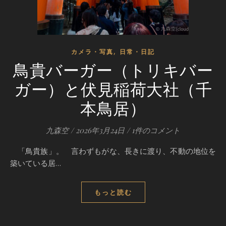
,
カメラ・写真
日常・日記
鳥貴バーガー（トリキバー
ガー）と伏見稲荷大社（千
本鳥居）
九森空
/
2026年3月24日
/
1件のコメント
「鳥貴族」。 言わずもがな、長きに渡り、不動の地位を
築いている居…
もっと読む