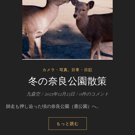
,
カメラ・写真
日常・日記
冬の奈良公園散策
九森空
/
2025年12月23日
/
0件のコメント
師走も押し迫った頃の奈良公園（鹿公園）へ。
もっと読む