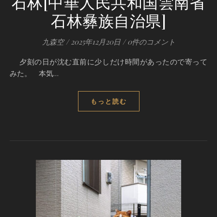
石林[中華人民共和国雲南省
石林彝族自治県]
九森空
/
2025年12月20日
/
0件のコメント
夕刻の日が沈む直前に少しだけ時間があったので寄って
みた。 本気…
もっと読む