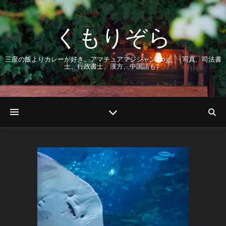
くもりぞら
三度の飯よりカレーが好き。アマチュアマジシャンBlog。（写真、司法書
士、行政書士、漢方、中国語も）