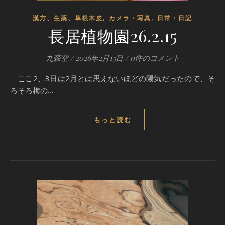
,
,
漢方、生薬、草根木皮
カメラ・写真
日常・日記
長居植物園26.2.15
九森空
/
2026年2月15日
/
0件のコメント
ここ2、3日は2月とは思えないほどの陽気だったので、そ
ろそろ梅の…
もっと読む