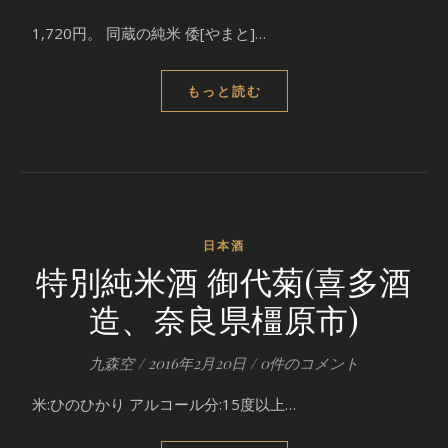
1,720円。 同蔵の純米 倭[やまと]…
もっと読む
日本酒
特別純米酒 御代菊(喜多酒
造、奈良県橿原市)
九森空
/
2016年2月20日
/
0件のコメント
米:ひのひかり アルコール分:15度以上…