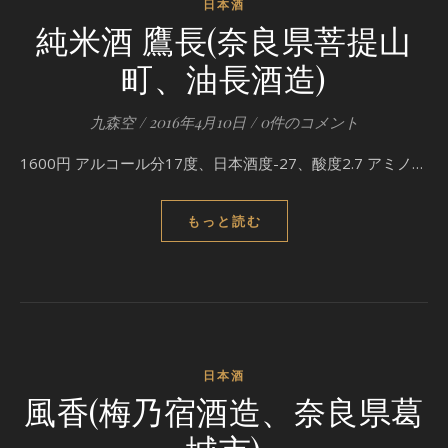
日本酒
純米酒 鷹長(奈良県菩提山
町、油長酒造)
九森空
/
2016年4月10日
/
0件のコメント
1600円 アルコール分17度、日本酒度-27、酸度2.7 アミノ…
もっと読む
日本酒
風香(梅乃宿酒造、奈良県葛