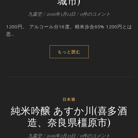
城市)
九森空
/
2016年3月12日
/
0件のコメント
1200円。 アルコール分16度。精米歩合65% 1200円とは
思…
もっと読む
日本酒
純米吟醸 あすか川(喜多酒
造、奈良県橿原市)
九森空
/
2016年2月21日
/
0件のコメント