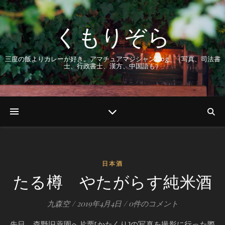
くもりぞら
三度の飯よりカレーが好き。アマチュアマジシャンBlog。（写真、司法書
士、行政書士、漢方、中国語も）
日本酒
たる樽 やたがらす純米酒
九森空
/
2019年4月4日
/
0件のコメント
先日、森野旧薬園へ片栗[かたくり]の写真を撮影に行った際