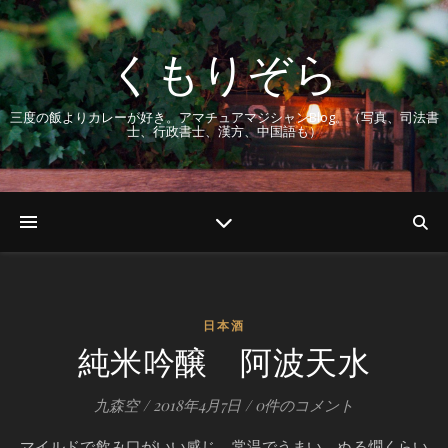
くもりぞら
三度の飯よりカレーが好き。アマチュアマジシャンBlog。（写真、司法書
士、行政書士、漢方、中国語も）
日本酒
純米吟醸 阿波天水
九森空
/
2018年4月7日
/
0件のコメント
マイルドで飲み口がいい感じ。常温でうまい。ぬる燗くらい