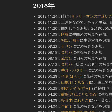
2018年
2018.11.24：[戯言]
サラリーマンの世迷い
2018.11.23：三連休なので、色々と更
2018.11.20：由無し事を追加。2019050
2018.11.09：
阿膠
に牛由来の写真を追加。
2018.09.24：
枳殻
と
知母
に生薬写真を追加
2018.09.23：
カリン
に実の写真を追加。
2018.08.19：
金銀花
に生薬写真を追加
2018.08.19：
威霊仙
に刻みの写真を追加
2018.07.13：
金銀花
（吸葛・忍冬）の写真
2018.06.28：
香菜・パクチー
に実の写真を
2018.06.28：
半夏[はんげ]
に花芽の写真を
2018.06.07：
山梔子[くちなし]
に、路上で
2018.05.29：
鉤蔓[かぎがずら]
（釣藤鈎[ち
2018.04.20：
酸棗[さねぶとなつめ]
に生薬
2018.04.08：
接骨木[にわとこ]
に花、葉な
2018.04.04：
車前子
に花の写真などを追加