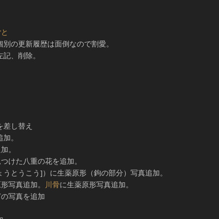
ごと
新。個別の更新履歴は面倒なので割愛。
6:左記、削除。
を差し替え
追加。
追加。
見つけた八重の花を追加。
ょうとうこう]）に生薬原形（鉤の部分）写真追加。
原形写真追加。
川骨
に生薬原形写真追加。
どの写真を追加