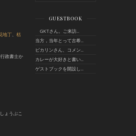
GUESTBOOK
GKTさん。ご来訪...
花地丁
、
栝
当方，当年とって古希...
ピカリンさん、コメン...
：行政書士か
カレーが大好きと書い...
ゲストブックを開設し...
[しょうぶこ