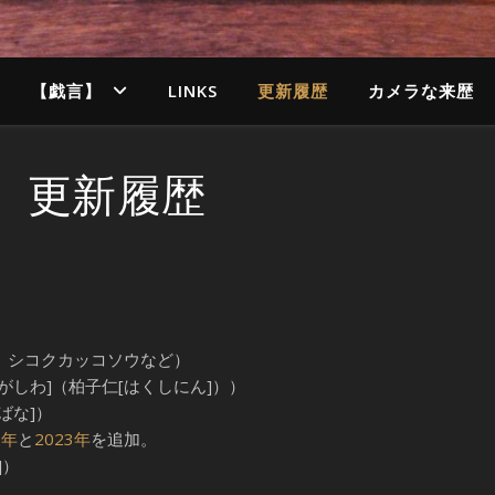
【戯言】
LINKS
更新履歴
カメラな来歴
更新履歴
ブタ、シコクカッコソウなど）
でがしわ]（柏子仁[はくしにん]））
ばな]）
2年
と
2023年
を追加。
]）