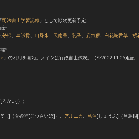
「
司法書士学習記録
」として順次更新予定。
更新
（
茅根
、
烏賊骨
、
山帰来
、
天南星
、
乳香
、
鹿角膠
、
白花蛇舌草
、
紫
更新
te
」の利用を開始。メインは行政書士試験。（※2022.11.26追記
蘆薈[ろかい]））
ぼし]（骨砕補[こつさいほ]）、
アルニカ
、
菖蒲
[しょうぶ]（菖蒲根