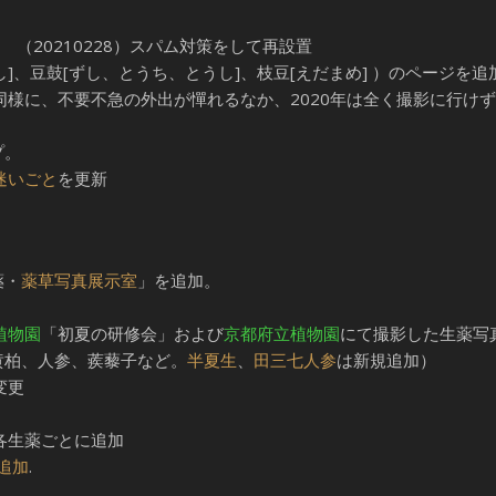
（20210228）スパム対策をして再設置
し]、豆鼓[ずし、とうち、とうし]、枝豆[えだまめ] ）のページを追
同様に、不要不急の外出が憚れるなか、2020年は全く撮影に行け
プ。
迷いごと
を更新
薬・
薬草写真展示室
」を追加。
。
植物園
「初夏の研修会」および
京都府立植物園
にて撮影した生薬写
黄柏、人参、蒺藜子など。
半夏生
、
田三七人参
は新規追加）
変更
を各生薬ごとに追加
を追加
.