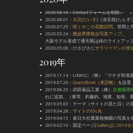
2020.08.16：Contactフォームを削除。
→ 
2020.08.01：
大豆[だいず]
（淡豆鼓[たんず
2020.07.25：
咲くやこの花館訪問
。世間と
2020.05.24：
難波界隈散歩写真アップ
。
大阪モデル達成で通天閣は緑のライトアッ
2020.05.08：ひさびさに
サラリーマンの世
2019年
2019.11.14：LINKSに（株）「ウチダ和漢
2019.07.20：
GuestBook（来訪帳）
を設置
2019.06.23：武田薬品工業（株）
京都薬用
れに追加。（黄芩、釣藤鈎、地黄、知母、
2019.05.03：テーマ（サイトの見た目）の
2019.04.28：
サイトのSSL化
2019.04.13：春日大社萬葉植物園の写真
2019.02.10：固定ページ
[Gallery]に2019