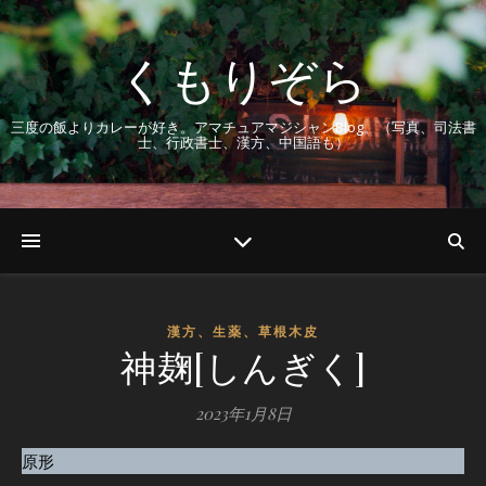
くもりぞら
三度の飯よりカレーが好き。アマチュアマジシャンBlog。（写真、司法書
士、行政書士、漢方、中国語も）
漢方、生薬、草根木皮
神麹[しんぎく]
2023年1月8日
原形