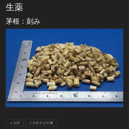
生薬
茅根：刻み
イネ科
イネ科チガヤ属