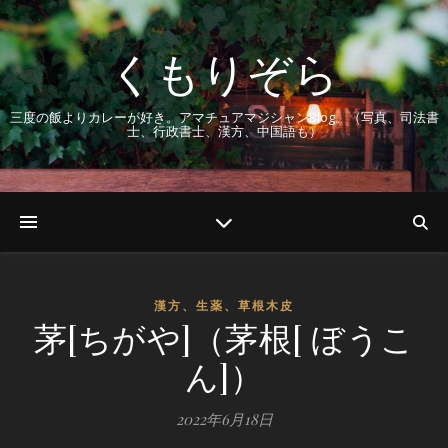
くもりぞら
三度の飯よりカレーが好き。アマチュアマジシャンBlog。（写真、司法書
士、行政書士、漢方、中国語も）
漢方、生薬、草根木皮
茅[ちがや]（茅根[ ぼうこ
ん]）
2022年6月18日