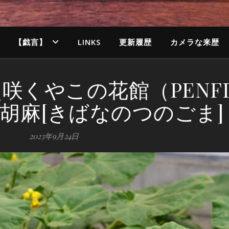
【戯言】
LINKS
更新履歴
カメラな来歴
300_咲くやこの花館（PENF
角胡麻[きばなのつのごま]
2023年9月24日