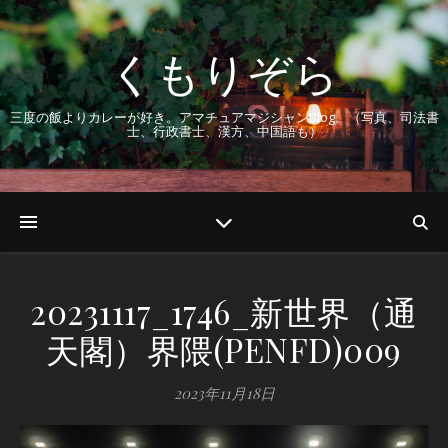
くもりぞら
三度の飯よりカレーが好き。アマチュアマジシャンBlog。（写真、司法書
士、行政書士、漢方、中国語も）
20231117_1746_新世界（通
天閣）界隈(PENFD)009
2023年11月18日