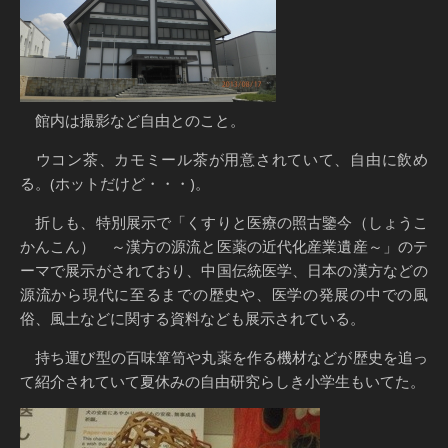
館内は撮影など自由とのこと。
ウコン茶、カモミール茶が用意されていて、自由に飲め
る。(ホットだけど・・・)。
折しも、特別展示で「くすりと医療の照古鑒今（しょうこ
かんこん） ～漢方の源流と医薬の近代化産業遺産～」のテ
ーマで展示がされており、中国伝統医学、日本の漢方などの
源流から現代に至るまでの歴史や、医学の発展の中での風
俗、風土などに関する資料なども展示されている。
持ち運び型の百味箪笥や丸薬を作る機材などが歴史を追っ
て紹介されていて夏休みの自由研究らしき小学生もいてた。