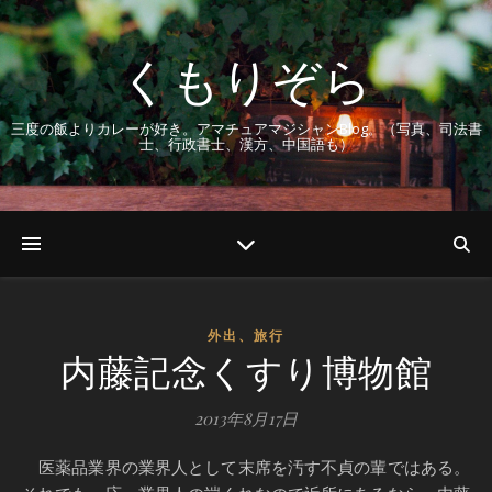
くもりぞら
三度の飯よりカレーが好き。アマチュアマジシャンBlog。（写真、司法書
士、行政書士、漢方、中国語も）
外出、旅行
内藤記念くすり博物館
2013年8月17日
医薬品業界の業界人として末席を汚す不貞の輩ではある。