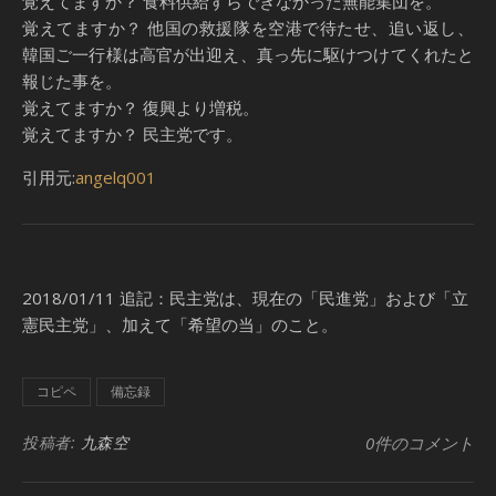
覚えてますか？ 食料供給すらできなかった無能集団を。
覚えてますか？ 他国の救援隊を空港で待たせ、追い返し、
韓国ご一行様は高官が出迎え、真っ先に駆けつけてくれたと
報じた事を。
覚えてますか？ 復興より増税。
覚えてますか？ 民主党です。
引用元:
angelq001
2018/01/11 追記：民主党は、現在の「民進党」および「立
憲民主党」、加えて「希望の当」のこと。
コピペ
備忘録
投稿者:
九森空
0件のコメント