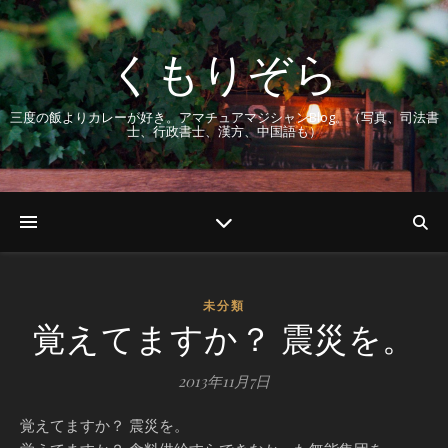
くもりぞら
三度の飯よりカレーが好き。アマチュアマジシャンBlog。（写真、司法書
士、行政書士、漢方、中国語も）
未分類
覚えてますか？ 震災を。
2013年11月7日
覚えてますか？ 震災を。