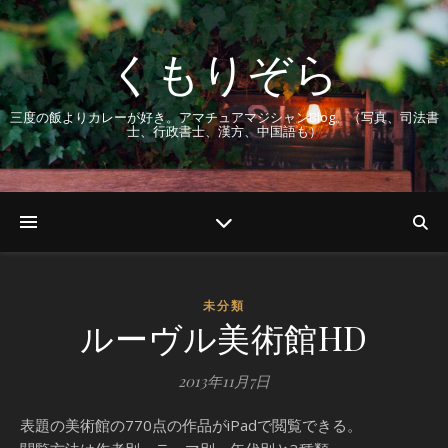
くもりぞら
三度の飯よりカレーが好き。アマチュアマジシャンBlog。（写真、司法書
士、行政書士、漢方、中国語も）
未分類
ルーヴル美術館HD
2013年11月7日
表題の美術館の770点の作品がiPadで閲覧できる。