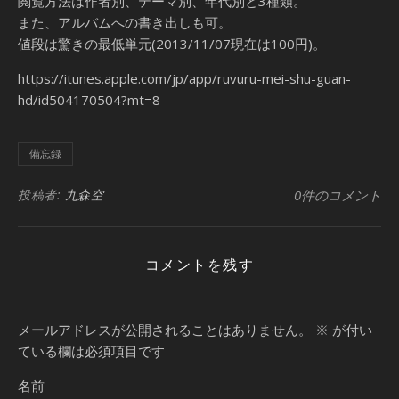
閲覧方法は作者別、テーマ別、年代別と3種類。
また、アルバムへの書き出しも可。
値段は驚きの最低単元(2013/11/07現在は100円)。
https://itunes.apple.com/jp/app/ruvuru-mei-shu-guan-
hd/id504170504?mt=8
備忘録
投稿者:
九森空
0件のコメント
コメントを残す
メールアドレスが公開されることはありません。
※
が付い
ている欄は必須項目です
名前