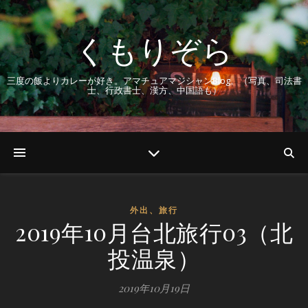
くもりぞら
三度の飯よりカレーが好き。アマチュアマジシャンBlog。（写真、司法書
士、行政書士、漢方、中国語も）
外出、旅行
2019年10月台北旅行03（北
投温泉）
2019年10月19日