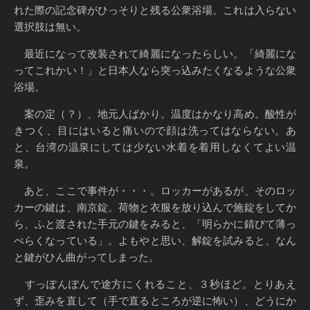
れた際の記念碑がひっそりと残る公衆浴場。これは入らない
選択肢は無い。
最近になって改装されて綺麗になったらしい。「綺麗にな
ってこれかい！」と日本人なら突っ込みたくなるような公衆
浴場。
案の定（？）、地元人ばかり。温度はかなり高め。酸性が
きつく、目にはいると痛いので顔は洗ってはならない。あ
と、台湾の温泉にしては少ない水着を着用しなくてよい温
泉。
あと、ここで事件が・・・。ロッカーがあるが、そのロッ
カーの鍵は、南京錠。荷物と衣服を放り込んで施錠をしてか
ら、ふと渡された手元の鍵をみると、「明らかに錆びて薄っ
ぺらくなっている」。よもやと思い、解錠を試みると、なん
と鍵がひん曲がってしまった。
すっぽんぽんで途方にくれること、３秒ほど。とりあえ
ず、歪みを直して（手で直るところが逆に怖い）、どうにか