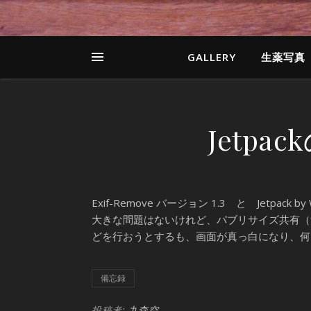
GALLERY
生薬写真
Jetp
Exif-Remove バージョン 1.3 と Jetpac
大きな問題はないけれど、パブリサイズ共有（f
どを行おうとするも、画面が真っ白になり、何
備忘録
投稿者:
九森空