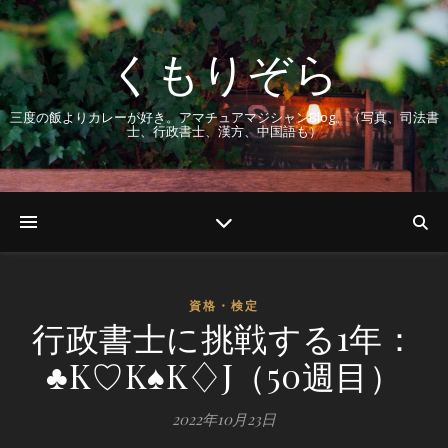
くもりぞら
三度の飯よりカレーが好き。アマチュアマジシャンBlog。（写真、司法書
士、行政書士、漢方、中国語も）
資格・検定
行政書士に挑戦する1年：
♣K♡K♠K♢J（50週目）
2022年10月23日