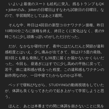
いよいよ最後のスートも絵札に突入。残るトランプもQK
＋Jokerのみ。Jokerの日曜日はすなわち試験日の日曜日。な
ので、学習期間としてはあと3週間。
そんな中、昨日は4回目の新型コロナワクチン接種。昨日
10時30分ごろに接種を終え、終日とくに変化はなく、夜の9
時ごろに少し頭痛っぽいのがしただけだった。
だが、なかなか寝付けず、夜中にはだんだんと関節が違和
感程度とはいえ、少し痛みが出てきて、朝は37.5度の発熱。
前3回とも最も発熱しても38度に届くか届かないかくらいだ
った。今回も、昼過ぎにはすでに少し高めの平熱に戻って、
若干、体に違和感が残るった程度。この違和感もワクチンの
副作用なのか、一日中寝てたからなのかは不明。
ベッドで寝転びながら、STUDYINGの動画視聴をしていた
が、体調も良くなってきたので起き上がって学習しようと思
う。
ほんと、あとは本番までの間に体調を崩さないことに気を