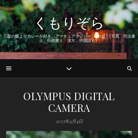
くもりぞら
三度の飯よりカレーが好き。アマチュアマジシャンBlog。（写真、司法書
士、行政書士、漢方、中国語も）
OLYMPUS DIGITAL
CAMERA
2023年4月4日