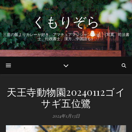
くもりぞら
三度の飯よりカレーが好き。アマチュアマジシャンBlog。（写真、司法書
士、行政書士、漢方、中国語も）
天王寺動物園20240112ゴイ
サギ五位鷺
2024年1月13日