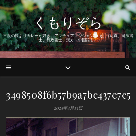
くもりぞら
三度の飯よりカレーが好き。アマチュアマジシャンBlog。（写真、司法書
士、行政書士、漢方、中国語も）
3498508f6b57b9a7bc437e7c5
2024年4月13日