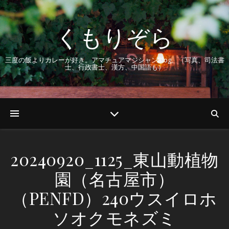
くもりぞら
三度の飯よりカレーが好き。アマチュアマジシャンBlog。（写真、司法書
士、行政書士、漢方、中国語も）
20240920_1125_東山動植物
園（名古屋市）
（PENFD）240ウスイロホ
ソオクモネズミ