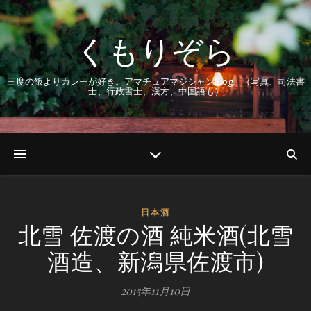
くもりぞら
三度の飯よりカレーが好き。アマチュアマジシャンBlog。（写真、司法書
士、行政書士、漢方、中国語も）
日本酒
北雪 佐渡の酒 純米酒(北雪
酒造、新潟県佐渡市)
2015年11月10日