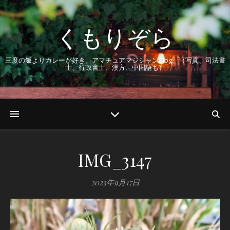
くもりぞら
三度の飯よりカレーが好き。アマチュアマジシャンBlog。（写真、司法書
士、行政書士、漢方、中国語も）
IMG_3147
2023年9月17日