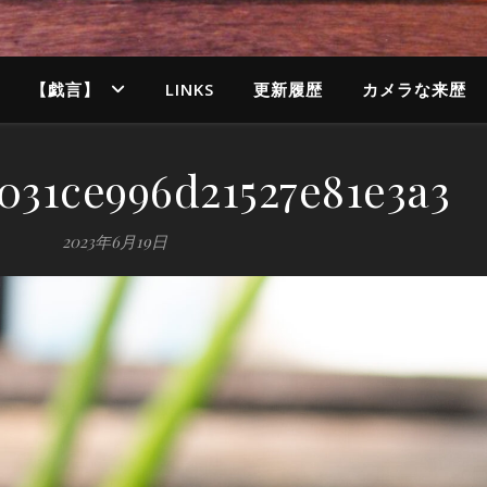
【戯言】
LINKS
更新履歴
カメラな来歴
7031ce996d21527e81e3a3
2023年6月19日