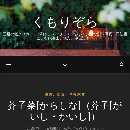
くもりぞら
三度の飯よりカレーが好き。アマチュアマジシャンBlog。（写真、司法書
士、行政書士、漢方、中国語も）
漢方、生薬、草根木皮
芥子菜[からしな]（芥子[が
いし・かいし]）
九森空
/
2018年6月28日
/
0件のコメント