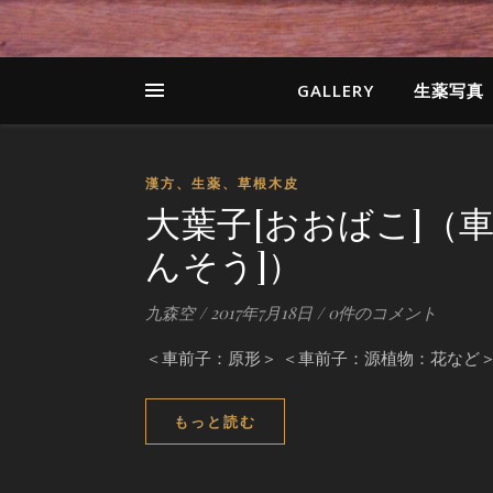
GALLERY
生薬写真
漢方、生薬、草根木皮
大葉子[おおばこ]（
んそう]）
九森空
/
2017年7月18日
/
0件のコメント
＜車前子：原形＞ ＜車前子：源植物：花など＞20
もっと読む