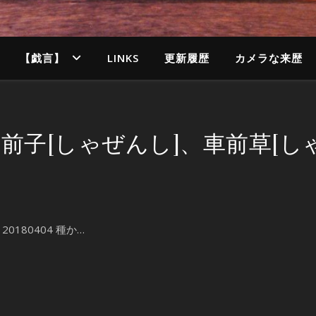
【戯言】
LINKS
更新履歴
カメラな来歴
車前子[しゃぜんし]、車前草[し
180404 種か…