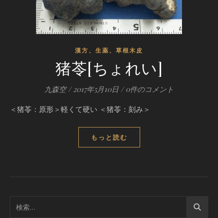
漢方、生薬、草根木皮
猪苓[ちょれい]
九森空
/
2017年5月10日
/
0件のコメント
＜猪苓：原形＞軽くて硬い ＜猪苓：刻み＞
もっと読む