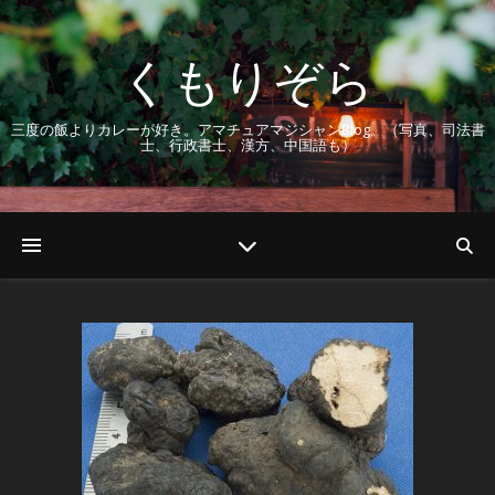
くもりぞら
三度の飯よりカレーが好き。アマチュアマジシャンBlog。（写真、司法書
士、行政書士、漢方、中国語も）