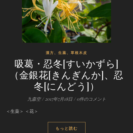
漢方、生薬、草根木皮
吸葛・忍冬[すいかずら]
（金銀花[きんぎんか]、忍
冬[にんどう]）
九森空
/
2017年7月18日
/
0件のコメント
＜生薬＞ ＜花＞
もっと読む