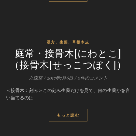
漢方、生薬、草根木皮
庭常・接骨木[にわとこ]
（接骨木[せっこつぼく]）
九森空
/
2017年7月6日
/
0件のコメント
＜接骨木：刻み＞この刻み生薬だけを見て、何の生薬かを言
い当てるのは…
もっと読む