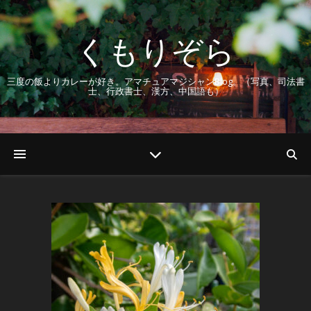
くもりぞら
三度の飯よりカレーが好き。アマチュアマジシャンBlog。（写真、司法書
士、行政書士、漢方、中国語も）