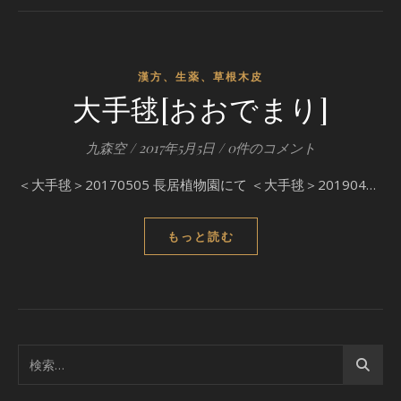
漢方、生薬、草根木皮
大手毬[おおでまり]
九森空
/
2017年5月5日
/
0件のコメント
＜大手毬＞20170505 長居植物園にて ＜大手毬＞201904…
もっと読む