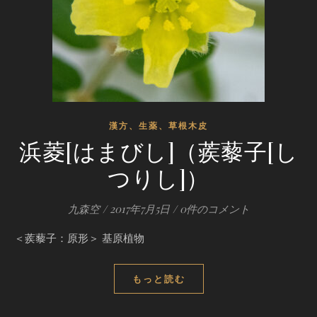
漢方、生薬、草根木皮
浜菱[はまびし]（蒺藜子[し
つりし]）
九森空
/
2017年7月5日
/
0件のコメント
＜蒺藜子：原形＞ 基原植物
もっと読む