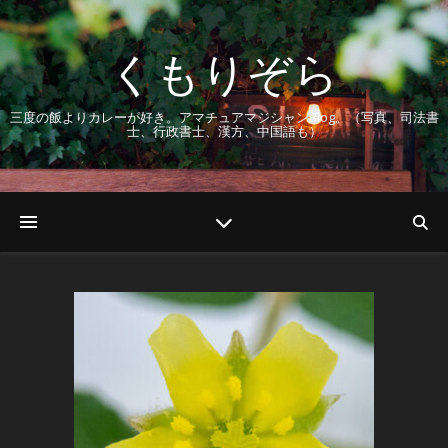
くもりぞら
三度の飯よりカレーが好き。アマチュアマジシャンBlog。（写真、司法書
士、行政書士、漢方、中国語も）