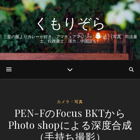
くもりぞら
三度の飯よりカレーが好き。アマチュアマジシャンBlog。（写真、司法書
士、行政書士、漢方、中国語も）
カメラ・写真
PEN-FのFocus BKTから
Photo shopによる深度合成
（手持ち撮影）