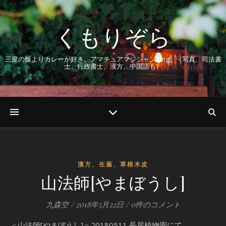
くもりぞら
三度の飯よりカレーが好き。アマチュアマジシャンBlog。（写真、司法書
士、行政書士、漢方、中国語も）
漢方、生薬、草根木皮
山法師[やまぼうし]
九森空
/
2018年5月22日
/
0件のコメント
＜山法師[やまぼうし]＞20180511 長居植物園にて。