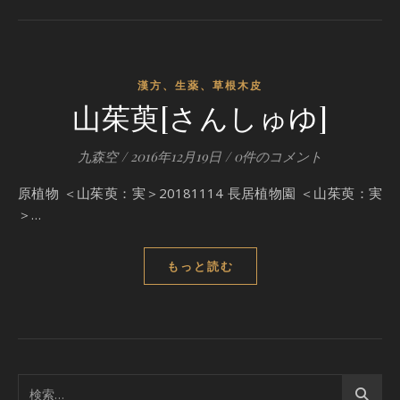
漢方、生薬、草根木皮
山茱萸[さんしゅゆ]
九森空
/
2016年12月19日
/
0件のコメント
原植物 ＜山茱萸：実＞20181114 長居植物園 ＜山茱萸：実
＞…
もっと読む