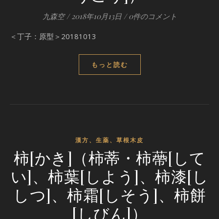
九森空
/
2018年10月13日
/
0件のコメント
＜丁子：原型＞20181013
もっと読む
漢方、生薬、草根木皮
柿[かき]（柿蒂・柿蔕[して
い]、柿葉[しよう]、柿漆[し
しつ]、柿霜[しそう]、柿餅
[しびん]）