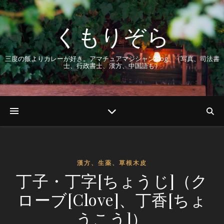
くもりぞら
三度の飯よりカレーが好き。アマチュアマジシャンBlog。（写真、司法書
士、行政書士、漢方、中国語も）
漢方、生薬、草根木皮
丁子・丁字[ちょうじ]（ク
ローブ[Clove]、丁香[ちょ
うこう]）