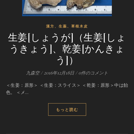
漢方、生薬、草根木皮
生姜[しょうが]（生姜[しょ
うきょう]、乾姜[かんきょ
う]）
九森空
/
2016年12月18日
/
0件のコメント
＜生姜：原形＞ ＜生姜：スライス＞ ＜乾姜：原形＞中は飴
色。 ＜メ…
もっと読む