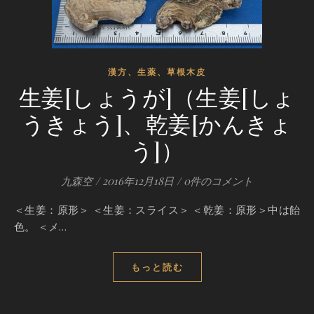
漢方、生薬、草根木皮
生姜[しょうが]（生姜[しょ
うきょう]、乾姜[かんきょ
う]）
九森空
/
2016年12月18日
/
0件のコメント
＜生姜：原形＞ ＜生姜：スライス＞ ＜乾姜：原形＞中は飴
色。 ＜メ…
もっと読む