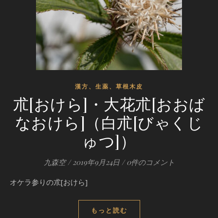
漢方、生薬、草根木皮
朮[おけら]・大花朮[おおば
なおけら]（白朮[びゃくじ
ゅつ]）
九森空
/
2019年9月24日
/
0件のコメント
オケラ参りの朮[おけら]
もっと読む