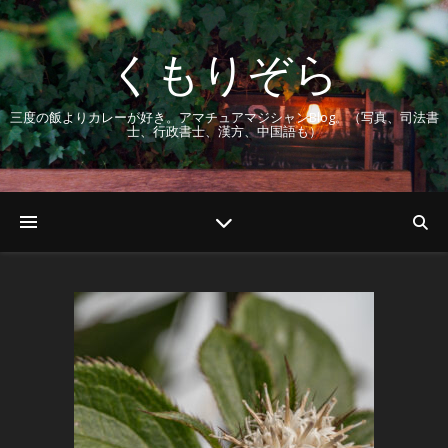
くもりぞら
三度の飯よりカレーが好き。アマチュアマジシャンBlog。（写真、司法書
士、行政書士、漢方、中国語も）