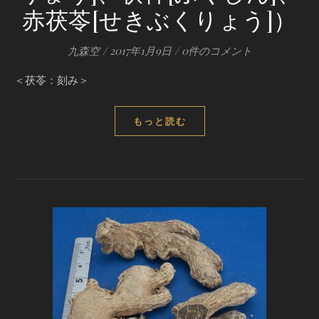
赤茯苓[せきぶくりょう]）
九森空
/
2017年1月9日
/
0件のコメント
＜茯苓：刻み＞
もっと読む