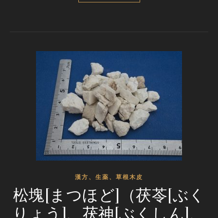
漢方、生薬、草根木皮
松塊[まつほど]（茯苓[ぶく
りょう]、茯神[ぶくしん]、