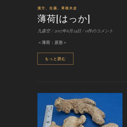
漢方、生薬、草根木皮
薄荷[はっか]
九森空
/
2017年6月24日
/
0件のコメント
＜薄荷：原形＞
もっと読む