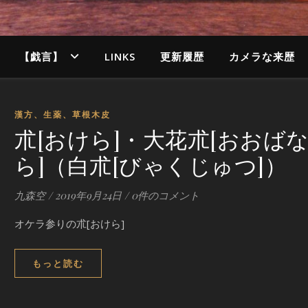
【戯言】
LINKS
更新履歴
カメラな来歴
漢方、生薬、草根木皮
朮[おけら]・大花朮[おおば
ら]（白朮[びゃくじゅつ]）
九森空
/
2019年9月24日
/
0件のコメント
オケラ参りの朮[おけら]
もっと読む