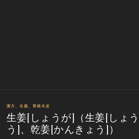
漢方、生薬、草根木皮
生姜[しょうが]（生姜[しょ
う]、乾姜[かんきょう]）