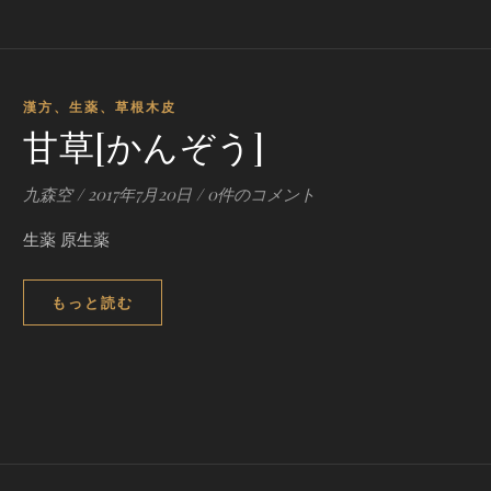
漢方、生薬、草根木皮
甘草[かんぞう]
九森空
/
2017年7月20日
/
0件のコメント
生薬 原生薬
もっと読む