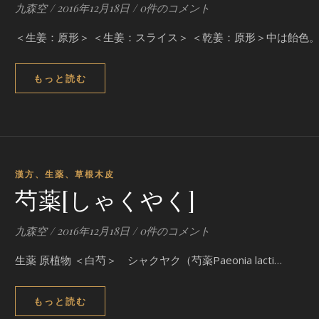
九森空
/
2016年12月18日
/
0件のコメント
＜生姜：原形＞ ＜生姜：スライス＞ ＜乾姜：原形＞中は飴色。
もっと読む
漢方、生薬、草根木皮
芍薬[しゃくやく]
九森空
/
2016年12月18日
/
0件のコメント
生薬 原植物 ＜白芍＞ シャクヤク（芍薬Paeonia lacti…
もっと読む