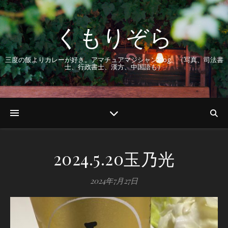
くもりぞら
三度の飯よりカレーが好き。アマチュアマジシャンBlog。（写真、司法書
士、行政書士、漢方、中国語も）
2024.5.20玉乃光
2024年7月27日