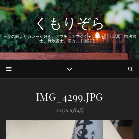
くもりぞら
三度の飯よりカレーが好き。アマチュアマジシャンBlog。（写真、司法書
士、行政書士、漢方、中国語も）
IMG_4299.JPG
2025年8月4日