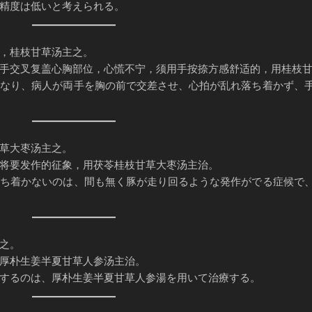
精度は低いと考えられる。
，桂枝甘草汤主之。
手交叉复盖心胸部位，心慌不宁，须用手按捺方感舒适的，用桂枝
になり、病人が両手を胸の前で交差させ、心拍が乱れ落ち着かず、
草大枣汤主之。
将要发作的征象，用茯苓桂枝甘草大枣汤主治。
落ち着かないのは、間も無く豚が走り回るような発作がでる症候で
之。
厚朴生姜半夏甘草人参汤主治。
するのは、厚朴生姜半夏甘草人参湯を用いて治療する。