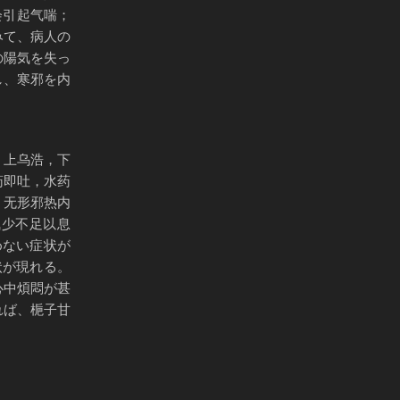
会引起气喘；
みて、病人の
の陽気を失っ
し、寒邪を内
，上乌浩，下
药即吐，水药
，无形邪热内
气少不足以息
めない症状が
状が現れる。
心中煩悶が甚
れば、梔子甘