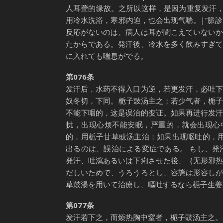
人耳聋的缘故。之所以这样，是因为重复发汗
用冷水洗浴，寒邪内迫，也会出现气喘。|”脈
反応がないのは、病人は耳が聞こえていない
たからである。発汗後、冷水を多く飲みすぎ
に入れても喘息がでる。
第076条
发汗后，水药不得入口为逆，若更发汗，必吐
奴冬切，下同。栀子豉汤主之；若少气者，栀子
不能下咽的，这是误治的变证。如果再进行发
扰，出现心烦不能安眠，严重的，就会出现心
的，用栀子甘草豉汤主治；如果出现呕吐的，用
出るのは、誤治による変症である。 もし、
発汗、吐瀉あるいは下痢させた後、｛无形邪
だしいためで、うろうろとし、容態は形容し
草鼓湯を用いて治療し、嘔吐するなら梔子生姜
第077条
发汗若下之，而烦热胸中窒者，栀子豉汤主之。