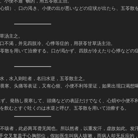
、小便不通 畅的，用五苓散主治。
（心煩）、口の渇き、小便の出が悪いなどの症状が出たら、五苓散
草汤主之。
口不渴，并见四肢冷、心悸等症的，用茯苓甘草汤主治。
五苓散を用いて治療する。口が渇かず、四肢が冷えたり心悸などの
水，水入则吐者，名曰水逆，五苓散主之。
、畏寒、头痛等表证，又有心烦、小便不利等里证，如果出现口渴想
れず、発熱し畏寒して、頭痛などの表証だけでなく、心煩や小便不
を飲むとすぐ吐くのは水逆と呼び、五苓散を用いて治療する。
而不咳者，此必两耳聋无闻也。所以然者，以重发汗，虚故如此。发
双手交叉复盖于心胸部位，假如医生叫病人咳嗽，而病人却无反应的