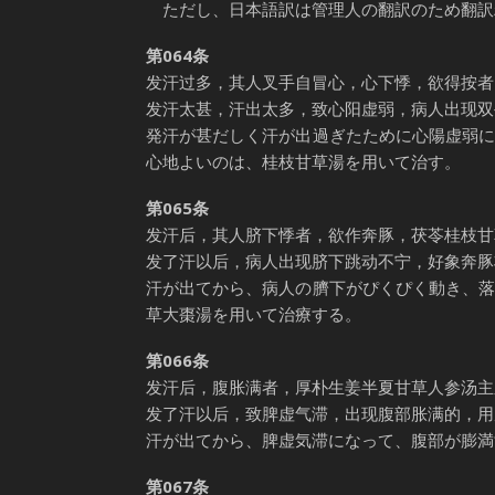
ただし、日本語訳は管理人の翻訳のため翻訳
第064条
发汗过多，其人叉手自冒心，心下悸，欲得按者
发汗太甚，汗出太多，致心阳虚弱，病人出现双
発汗が甚だしく汗が出過ぎたために心陽虚弱
心地よいのは、桂枝甘草湯を用いて治す。
第065条
发汗后，其人脐下悸者，欲作奔豚，茯苓桂枝甘
发了汗以后，病人出现脐下跳动不宁，好象奔豚
汗が出てから、病人の臍下がぴくぴく動き、
草大棗湯を用いて治療する。
第066条
发汗后，腹胀满者，厚朴生姜半夏甘草人参汤主
发了汗以后，致脾虚气滞，出现腹部胀满的，用
汗が出てから、脾虚気滞になって、腹部が膨満
第067条