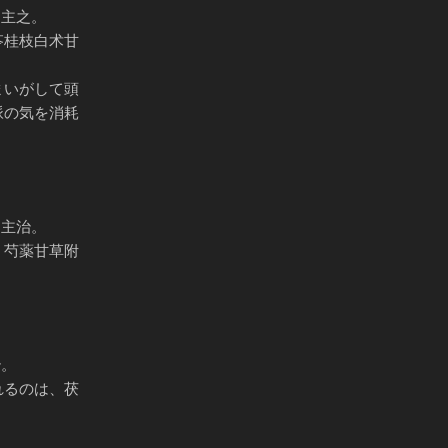
汤主之。
苓桂枝白术甘
まいがして頭
脈の気を消耗
汤主治。
。芍薬甘草附
治。
れるのは、茯