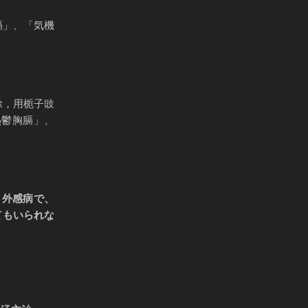
膈」、「気機
除，用栀子豉
熱鬱胸膈」、
 外感病で、
てもいられな