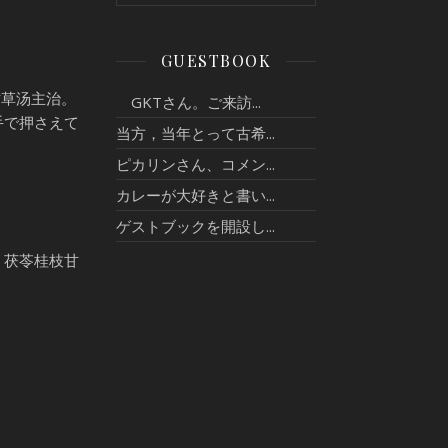
GUESTBOOK
甘草汤主治。
GKTさん。ご来訪...
手で押さえて
当方，当年とって古希...
ピカリンさん、コメン...
カレーが大好きと書い...
ゲストブックを開設し...
、茯苓桂枝甘