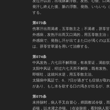
发过汗以后，出现脉象浮数、发热、心烦、口渴
発汗し終えた後、脈の浮数、発熱、いらいら
する。
第073条
伤寒汗出而渴者，五苓散主之；不渴者，茯苓甘
外感病，发热汗出而又口渴的，用五苓散主治；
外感病で、発熱し汗が出てまた口が渇くのは
は、茯苓甘草湯を用いて治療する。
第074条
中风发热，六七日不解而烦，有表里证，渴欲饮
太阳中风证，经过六七天而不解除，既有发热
即呕吐，这就叫水逆，用五苓散主治。
太陽病中風証で、6、7日が過ぎても症状が取
があり、もし水を欲する口の渇きが出るが、水
第075条
未持脉时，病人手叉自冒心，师因教试令咳，
必喘，以水灌之亦喘。|在诊脉前，看到病人