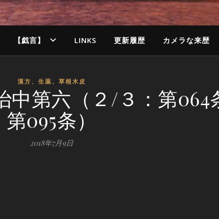
【戯言】
LINKS
更新履歴
カメラな来歴
漢方、生薬、草根木皮
中第六（２/３：第064
第095条）
2018年7月9日