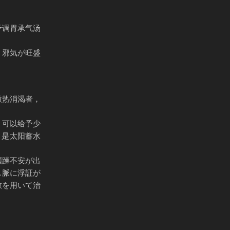
予调胃承气汤
、邪気が旺盛
微热消渴者，
，可以给予少
，是太阳蓄水
煩躁不安が出
し脈に浮証が
散を用いて治