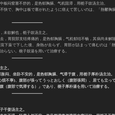
中板闷窒塞不舒的，是热郁胸膈、气机阻滞，用栀子豉汤主治。
て不快で、胸中は板で塞がれたように痞えて苦しいのは、「熱鬱胸
，未欲解也，栀子豉汤主之。
不去，胃脘部支结疼痛的，是热郁胸膈，气机郁结不畅，其病尚未解
強い瀉下薬で下した後、身熱が去らず、胃部が詰まって痛むのは「
治らない。梔子鼓湯を用いて治療する。
主之。
部胀闷、坐卧不安的，是热郁胸膈、气滞于腹，用栀子厚朴汤主治。
心煩不寧)、腹部が張ってうっとおしく（腹部張悶）、居ても立っ
腹（腹部で気滞する）」であり、梔子厚朴湯を用いて治療する。
子干姜汤主之。