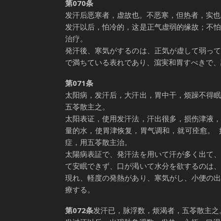
第070条
发汗后恶寒者，虚故也。不恶寒，但热者，实也
发汗以后，怕冷的，这是正气虚弱的缘故；不
治疗。
発汗後、寒気がするのは、正気が虚して弱っ
で満ちている表れであり、瀉実和胃すべきで、
第071条
太阳病，发汗后，大汗出，胃中干，烦躁不得
五苓散主之。
太阳表证，使用发汗法，汗出很多，损伤津液
量的水，使胃津恢复，胃气调和，就可痊愈。
症，用五苓散主治。
太陽病表証で、発汗法を用いて汗が多く出て
て安眠できず、口が渇いて水分を欲するのは
現れ、軽度の発熱があり、寒気がし、小便の
療する。
第072条
发汗已，脉浮数，烦渴者，五苓散主之