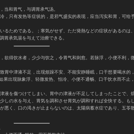
，当和胃气，与调胃承气汤。
怕冷，只有发热等症状的，是邪气盛实的表现，应当泻实和胃，可给
ているためである。；寒気がせず、ただ発熱などの症状があるのは
調胃承気湯を与えて治療できる。
眠，欲得饮水者，少少与饮之，令胃气和则愈。若脉浮，小便不利，
，致胃中津液不足，出现烦躁不安、不能安静睡眠，口干想要喝水的
 如果出现脉象浮、轻微发热、怕冷、小便不通畅、口干饮水而不止
、津液を傷つけてしまい、胃中の津液が不足してしまったことで、
、少しの水を与え、胃気を調和させ胃気が調和すれば全快する。も
出が悪く、口の渇きが止まらないのは、太陽病蓄水症であり、五苓
。