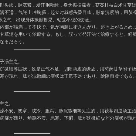
则头眩，脉沉紧，发汗则动经，身为振振摇者，茯苓桂枝白术甘草
胀满不适，气逆上冲胸膈，起立时就感头昏目眩，脉象沉紧的，用茯
脉之气，出现身体振颤摇晃、站立不稳的变证。
胃内部が脹満して不快で、気が胸膈に衝きあがり、起き上がるとめ
朮甘草湯を用いて治療する。もし、誤って発汗法で治療すると、経
なるだろう。
子汤主之。
沉微细等症状，这是正气不足、阴阳两虚的缘故，用芍药甘草附子
畏寒が現れ、脈が沈微細の症状は正気不足であり、陰陽両虚である
主之。
躁不安、恶寒、肢冷、腹泻、脉沉微细等见症的，用茯苓四逆汤主
だ病症が残り、煩躁不安、悪寒、下痢、脈が沈微細などの症状が現