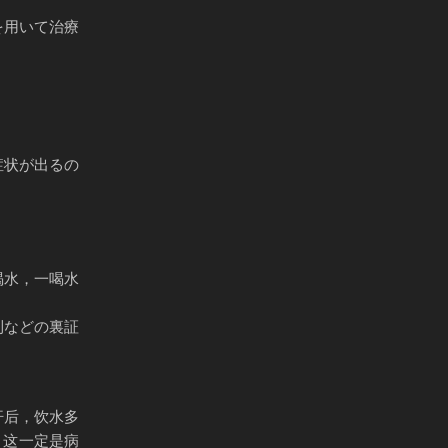
を用いて治療
症状が出るの
喝水，一喝水
利などの裏証
汗后，饮水多
，这一定是病