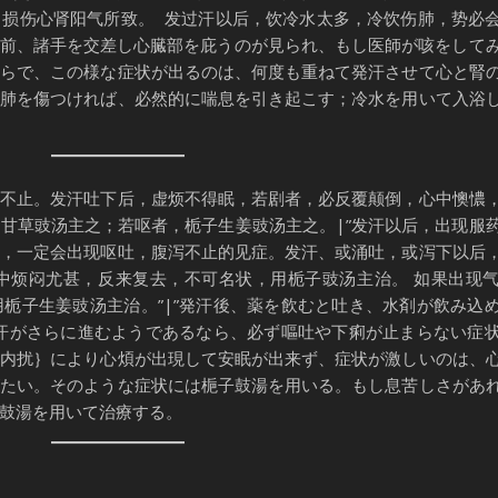
，损伤心肾阳气所致。 发过汗以后，饮冷水太多，冷饮伤肺，势必
診前、諸手を交差し心臓部を庇うのが見られ、もし医師が咳をして
からで、この様な症状が出るのは、何度も重ねて発汗させて心と腎
て肺を傷つければ、必然的に喘息を引き起こす；冷水を用いて入浴
下不止。发汗吐下后，虚烦不得眠，若剧者，必反覆颠倒，心中懊憹
甘草豉汤主之；若呕者，栀子生姜豉汤主之。|”发汗以后，出现服
汗，一定会出现呕吐，腹泻不止的见症。发汗、或涌吐，或泻下以后
中烦闷尤甚，反来复去，不可名状，用栀子豉汤主治。 如果出现
栀子生姜豉汤主治。”|”発汗後、薬を飲むと吐き、水剤が飲み込
発汗がさらに進むようであるなら、必ず嘔吐や下痢が止まらない症
热内扰｝により心煩が出現して安眠が出来ず、症状が激しいのは、
がたい。そのような症状には梔子鼓湯を用いる。もし息苦しさがあ
鼓湯を用いて治療する。