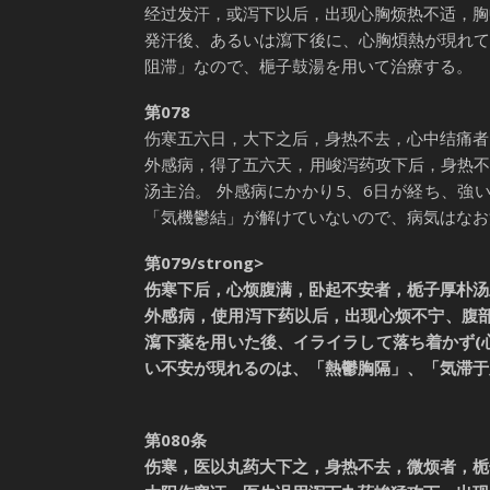
经过发汗，或泻下以后，出现心胸烦热不适，胸
発汗後、あるいは瀉下後に、心胸煩熱が現れ
阻滞」なので、梔子鼓湯を用いて治療する。
第078
伤寒五六日，大下之后，身热不去，心中结痛者
外感病，得了五六天，用峻泻药攻下后，身热
汤主治。 外感病にかかり5、6日が経ち、
「気機鬱結」が解けていないので、病気はなお
第079/strong>
伤寒下后，心烦腹满，卧起不安者，栀子厚朴汤
外感病，使用泻下药以后，出现心烦不宁、腹
瀉下薬を用いた後、イライラして落ち着かず(
い不安が現れるのは、「熱鬱胸隔」、「気滞于
第080条
伤寒，医以丸药大下之，身热不去，微烦者，栀