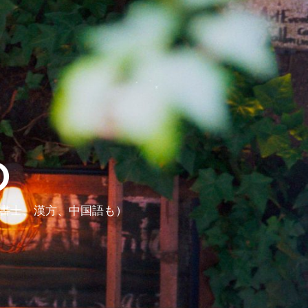
ら
政書士、漢方、中国語も）