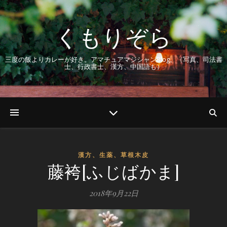
くもりぞら
三度の飯よりカレーが好き。アマチュアマジシャンBlog。（写真、司法書
士、行政書士、漢方、中国語も）
漢方、生薬、草根木皮
藤袴[ふじばかま]
2018年9月22日