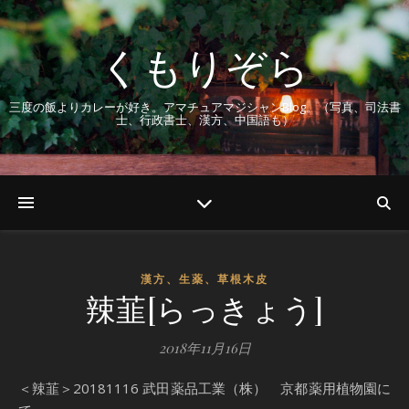
くもりぞら
三度の飯よりカレーが好き。アマチュアマジシャンBlog。（写真、司法書
士、行政書士、漢方、中国語も）
漢方、生薬、草根木皮
辣韮[らっきょう]
2018年11月16日
＜辣韮＞20181116 武田薬品工業（株） 京都薬用植物園に