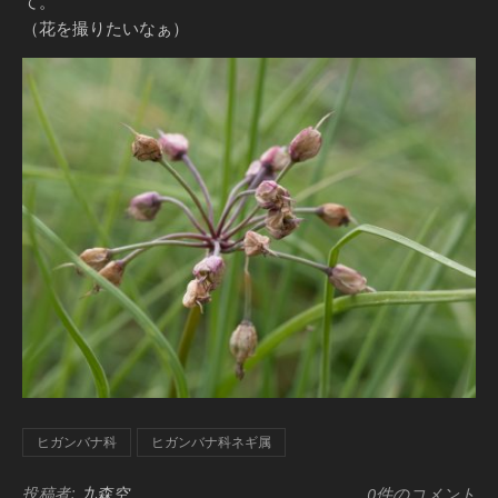
て。
（花を撮りたいなぁ）
ヒガンバナ科
ヒガンバナ科ネギ属
投稿者:
九森空
0件のコメント