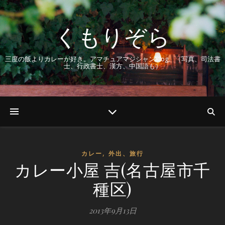
くもりぞら
三度の飯よりカレーが好き。アマチュアマジシャンBlog。（写真、司法書
士、行政書士、漢方、中国語も）
,
カレー
外出、旅行
カレー小屋 吉(名古屋市千
種区)
2013年9月13日