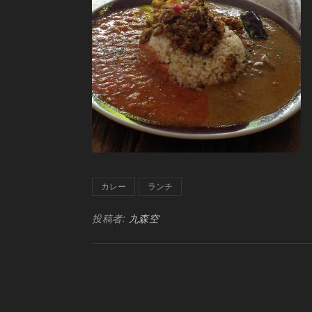
カレー
ランチ
投稿者:
九森空