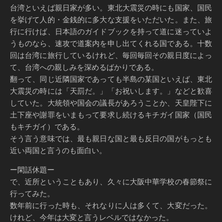
台湾といえば親日家が多い。東北大震災の時にも国家、国民
を挙げて人的・金銭的に多大な支援をいただいた。また、旅
行に行けば、日本語のガイドブックを持って道に迷っていよ
うものなら、速攻で道案内を申し出てくれる国である。十数
回は台湾に旅行しているけれど、毎回毎回その親日度によっ
て、台湾への親しみを深めるばかりである。
翻って、同じ近隣国家であっても半島の某国といえば、東北
大震災の時には「天罰だ。」「お祝いします。」などと歓喜
していた。大統領や国会の議長があろうことか、天皇陛下に
土下座や謝罪をいまもって要求し続けるキチガイ国家（国民
もキチガイ）である。
そう言う意味では、最も親日な国と最も反日の国がもっとも
近い両国と言うのも面白い。
ー閑話休題ー
で、近所ということもあり、久々に大阪中華学校の春節祭に
行ってみた。
数年前に行った時も、それなりに人は多くて、大変だった。
けれど、今年は大変と言うレベルではなかった。