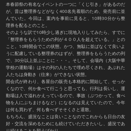
本春節祭の有名なイベントの一つに「くじ引き」があるのだ
が、昔は整理券などがなく400名先着順のため、発売前に並
んでいた。今回は、案内を事前に見ると、10時30分から整
理券を配るとのこと。
そのような訳で10時少し過ぎに現地入りしてみたら、すでに
「整理券をもらうための列が４００人を超えている。」との
こと。10時開会でこの状態。かつ、無駄に並ばなくて良いよ
うに配慮している整理券のはずが、整理券をもらうための列
で、30分以上並ぶことに・・・。そして、会場内（大阪中華
学校の運動場）はその列の人たちで埋め尽くされ、あぶれた
人たちは身動き（往来）ができない状態。
開会式が終わり、各屋台の販売も本格的に開始して、せっか
くなので、何か食べて行こうと思っても、行列は長いし、運
動場は人で溢れかえっているので、事故（ぶつかって、食べ
物を人にぶちまけるなど）になるのは見えていたので、今年
は何も買わず、何も食べずそそくさと退散。
もちろん、盛況なことは良いことなのでこれからも日台の友
好・交流を深めるためにも続けていただきたいし、盛況であ
り続けることを願うばかり。