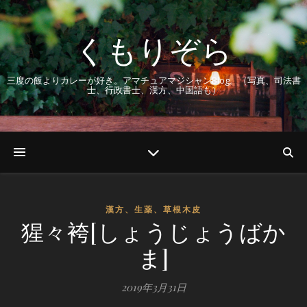
くもりぞら
三度の飯よりカレーが好き。アマチュアマジシャンBlog。（写真、司法書
士、行政書士、漢方、中国語も）
漢方、生薬、草根木皮
猩々袴[しょうじょうばか
ま]
2019年3月31日