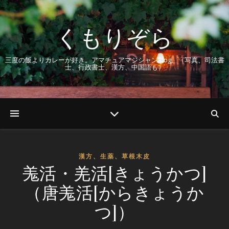
くもりぞら
三度の飯よりカレーが好き。アマチュアマジシャンBlog。（写真、司法書
士、行政書士、漢方、中国語も）
漢方、生薬、草根木皮
羗活・羌活[きょうかつ]
（唐羗活[からきょうか
つ]）