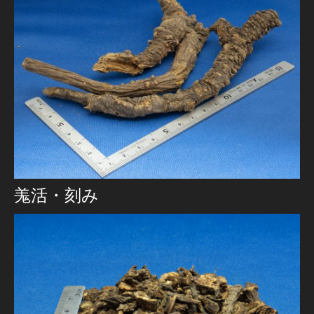
羗活・刻み