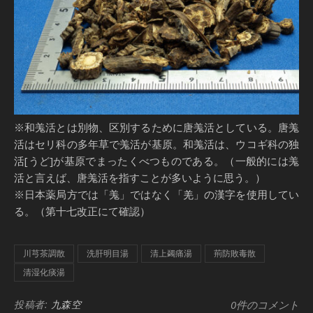
※和羗活とは別物、区別するために唐羗活としている。唐羗
活はセリ科の多年草で羗活が基原。和羗活は、ウコギ科の独
活[うど]が基原でまったくべつものである。（一般的には羗
活と言えば、唐羗活を指すことが多いように思う。）
※日本薬局方では「羗」ではなく「羌」の漢字を使用してい
る。（第十七改正にて確認）
川芎茶調散
洗肝明目湯
清上蠲痛湯
荊防敗毒散
清湿化痰湯
投稿者:
九森空
0件のコメント