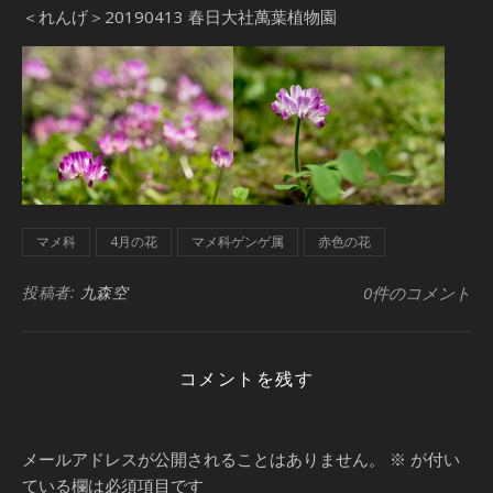
＜れんげ＞20190413 春日大社萬葉植物園
マメ科
4月の花
マメ科ゲンゲ属
赤色の花
投稿者:
九森空
0件のコメント
コメントを残す
メールアドレスが公開されることはありません。
※
が付い
ている欄は必須項目です