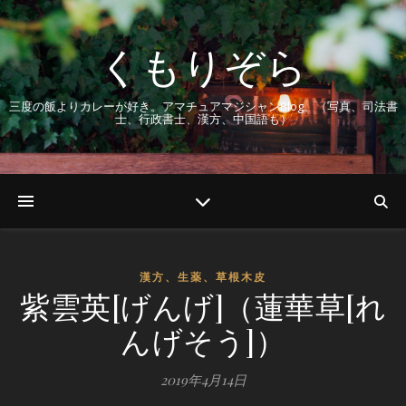
くもりぞら
三度の飯よりカレーが好き。アマチュアマジシャンBlog。（写真、司法書
士、行政書士、漢方、中国語も）
漢方、生薬、草根木皮
紫雲英[げんげ]（蓮華草[れ
んげそう]）
2019年4月14日