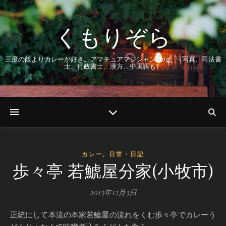
くもりぞら
三度の飯よりカレーが好き。アマチュアマジシャンBlog。（写真、司法書
士、行政書士、漢方、中国語も）
,
カレー
日常・日記
歩々亭 若鯱屋分家(小牧市)
2013年12月3日
正統にして本流の本家若鯱屋の流れをくむ歩々亭でカレーう