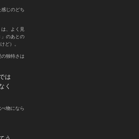
た感じのどち
）は、よく見
き」のあとの
んけど）。
現の独特さは
では
なく
比べ物になら
てう