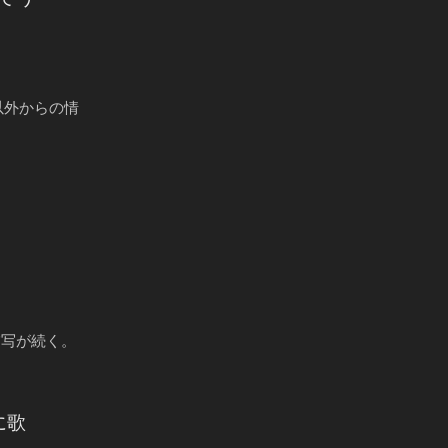
以外からの情
写が続く。
に歌