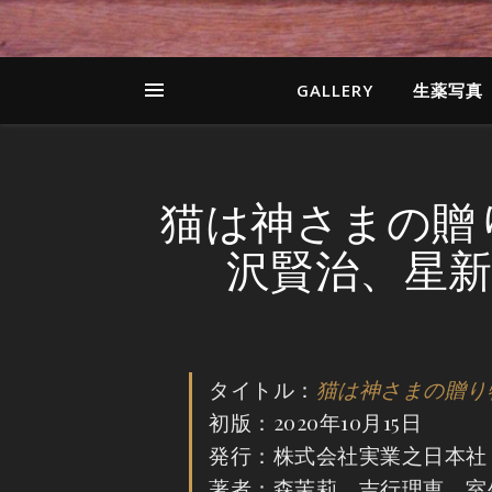
GALLERY
生薬写真
猫は神さまの贈
沢賢治、星
タイトル：
猫は神さまの贈り
初版：2020年10月15日
発行：株式会社実業之日本社
著者：森茉莉、吉行理恵、室