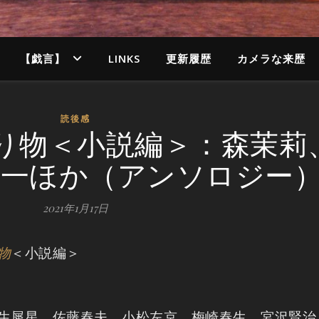
【戯言】
LINKS
更新履歴
カメラな来歴
読後感
り物＜小説編＞：森茉莉
新一ほか（アンソロジー
2021年1月17日
物
＜小説編＞
生犀星、佐藤春夫、小松左京、梅崎春生、宮沢賢治