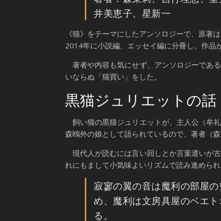
井美恵子、星新一
《猫》をテーマにしたアンソロジーで、原著は
2014年に小説編、エッセイ編に分冊し、作
著者や内容も気にせず、アンソロジーである
いならぬ「猫買い」をした。
黒猫ジュリエットの話：
飼い猫の黒猫ジュリエットが、主人公（牟礼
森鴎外の娘として語られているので、著者（森
現代人が読むには言い回しとか言葉遣いが古
れにもまして小気味よいリズムで読み進められ
寂寥の翼の音は魔利の部屋の
め、魔利は文房具屋のベエト
る。