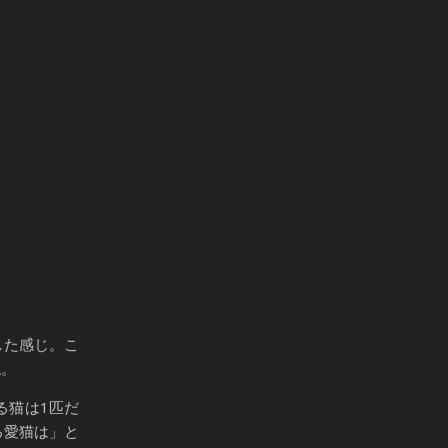
した感じ。こ
ね。
る猫は1匹だ
る愛猫は」と