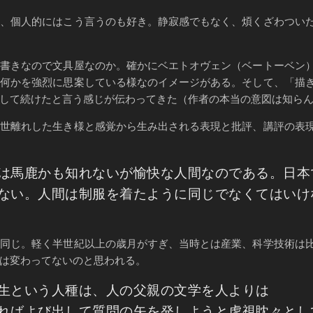
、個人的にはこう言うのも好き。静寂感でもなく、煩くざわつい
書きなので文具屋なのか。確かにベエトオヴェン（ベートーベン
に何かを強烈に思案している様なのイメージがある。そして、「描
して続けたと言う感じが伝わってきた（作者の本当の意図は知ら
世離れした生き様と感覚から生み出される表現と批評、講評の表
は馬鹿かも知れないが愉快な人間なのである。日本
ない。人間は制服を着たように同じでなくてはいけ
同じ。軽く半世紀以上の歳月がすぎ、当時とは産業、科学技術は
は変わってないのと思われる。
生という人種は、人の父親の文学を人よりは
ればよび出して質問の矢を発しようと虎視眈々とし