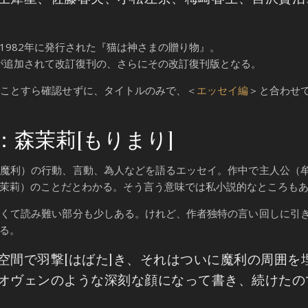
1982年に発行された『猫は神さまの贈り物』。
品が追加されて改訂復刊の、さらにその改訂復刊版となる。
ことすら確認せずに、タイトルのみで、＜
エッセイ編
＞と合わせ
森茉莉[もりまり]
魔利）の行動、言動、為人などを語るエッセイ。作中で主人公（
茉莉）のことだとわかる。そう言う意味では私小説的なところも
くて読み難い部分も少しある。けれど、作者独特の言い回しに引
る。
空間で羽撃[はばた]き、それはついに魔利の周囲を
オヴェンのような深刻な顔になって書き、続けたの