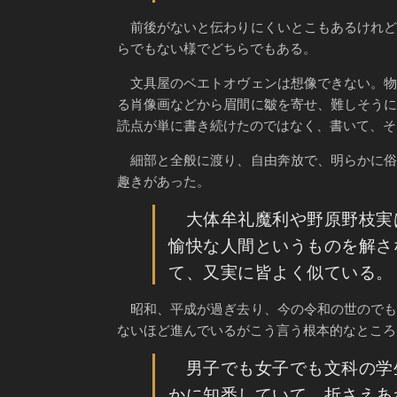
前後がないと伝わりにくいとこもあるけれど
らでもない様でどちらでもある。
文具屋のベエトオヴェンは想像できない。物
る肖像画などから眉間に皺を寄せ、難しそう
読点が単に書き続けたのではなく、書いて、そ
細部と全般に渡り、自由奔放で、明らかに俗
趣きがあった。
大体牟礼魔利や野原野枝実
愉快な人間というものを解さ
て、又実に皆よく似ている。
昭和、平成が過ぎ去り、今の令和の世のでも
ないほど進んでいるがこう言う根本的なところ
男子でも女子でも文科の学
かに知悉していて、折さえあ