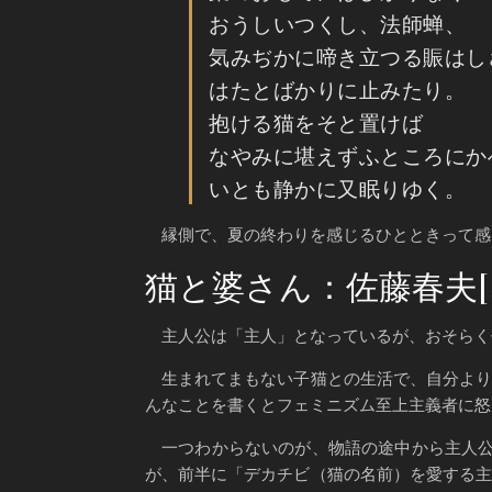
おうしいつくし、法師蝉、
気みぢかに啼き立つる賑はし
はたとばかりに止みたり。
抱ける猫をそと置けば
なやみに堪えずふところにか
いとも静かに又眠りゆく。
縁側で、夏の終わりを感じるひとときって感
猫と婆さん：佐藤春夫[
主人公は「主人」となっているが、おそらく
生まれてまもない子猫との生活で、自分より
んなことを書くとフェミニズム至上主義者に怒
一つわからないのが、物語の途中から主人公
が、前半に「デカチビ（猫の名前）を愛する