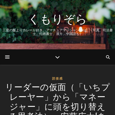
くもりぞら
三度の飯よりカレーが好き。アマチュアマジシャンBlog。（写真、司法書
士、行政書士、漢方、中国語も）
読後感
リーダーの仮面（「いちプ
レーヤー」から「マネー
ジャー」に頭を切り替え