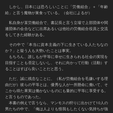
しかし、日本には恐ろしいことに「労働組合」＋「年齢
給」と言う魔物が巣食っている。（会社によるが）
私自身が某労働組合で、書記長と言う立場で上部団体や関
連団体の会合などに出席あるいは他社の労働組合役員と交流
をしてきた経験がある。
その中で「本当に資本主義の下に生きている人たちなの
か？」と疑う人も大勢いたことは事実。
もちろん、誰しもが平等に幸せに生きられる社会の実現を
目指すことも否定しないし、それに向かって行動（活動）す
ることはすばら良いことだと思う。
ただ、誠に残念なことに、（私が労働組合を毛嫌いする理
由だが）彼らの平等とは、優秀な人が一所懸命に働いて、そ
こから得た果実は働かないものにも量的に平等に享受する。
と言うものであった。
本書の例えで言うなら、マンモスの狩りに出かけて10人の
男たちの中で、「俺は人よりも怪我もしたくない気持ちが強