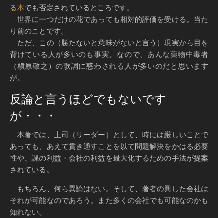
る本
でも否定されているところです。
世界に一つだけの花であっても相対的評価を受ける。当た
り前のことです。
ただ、この（勝たないと意味がないと言う）現実から目を
背けている人が多いのも事実。なので、あんな薬物中毒者
（槇原敬之）の歌詞に惑わされる人が多いのだと思います
が。
反論と言うほどでもないです
が・・・
本著では、上司（リーダー）として、時には厳しいことで
あっても、あえて貫き通すことを以て問題解決をかはる必要
性や、課の利益・会社の利益を最大化するための手法が提案
されている。
もちろん、何ら異論はない。そして、著者の興した会社は
それが可能なのであろう。また多くの会社でも可能なのかも
知れない。