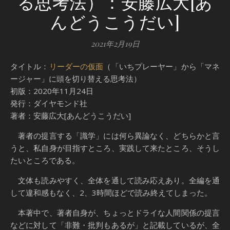
る思考法）：安藤広大[あ
んどうこうだい]
2021年2月19日
タイトル：
リーダーの仮面
（「いちプレーヤー」から「マネ
ージャー」に頭を切り替える思考法）
初版：2020年11月24日
発行：ダイヤモンド社
著者：安藤広大[あんどうこうだい]
著者の提言する「識学」には何ら異論なく、どちらかと言
うと、私自身が目指すところ、実践して来たところ、そうし
たいところである。
文体も読みやすく、全体を通して読み応えあり。全編を通
して違和感もなく、2、3時間ほどで読み終えてしまった。
本著中で、著者自身が、ちょっとドライな人間関係の提言
などに対して「非難・批判もあるが」と記載しているが、全