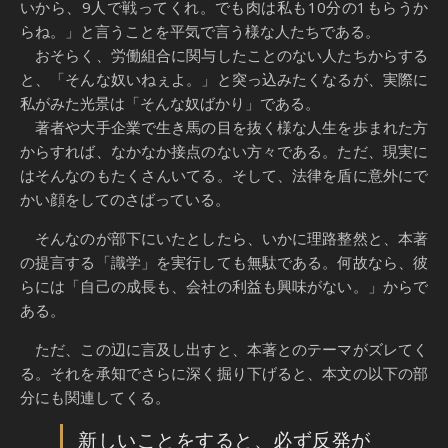
いから、9人で戦ってくれ。でも肉は私も10分の1もらうか
らね。」と言うことを平気で言う様な人たちである。
おそらく、労働組合に関与したことのない人たちからする
と、「そんな奴いねぇよ。」と突っ込みたくなるが、実際に
私がみた光景は「そんな奴ばかり」である。
著者や大手企業で生き馬の目を抜く様な人生を歩まれた方
からすれば、なかなか接点のない方々である。ただ、現実に
はそんなのもたくさんいてる。そして、法律を盾に意外にで
かい顔をしてのさばっている。
そんなのが部下にいたとしたら、いかに理路整然と、本著
の提言する「識学」を実行しても無駄である。何故なら、彼
らには「自己の成長も、会社の利益も興味がない。」からで
ある。
ただ、この辺に言及し出すと、本著とのテーマがズレてく
る。それを承知でさらに深く掘り下げると、本文の以下の部
分にも関連してくる。
新しいことをすると、必ず反発が