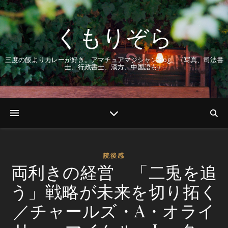
くもりぞら
三度の飯よりカレーが好き。アマチュアマジシャンBlog。（写真、司法書
士、行政書士、漢方、中国語も）
読後感
両利きの経営 「二兎を追
う」戦略が未来を切り拓く
／チャールズ・A・オライ