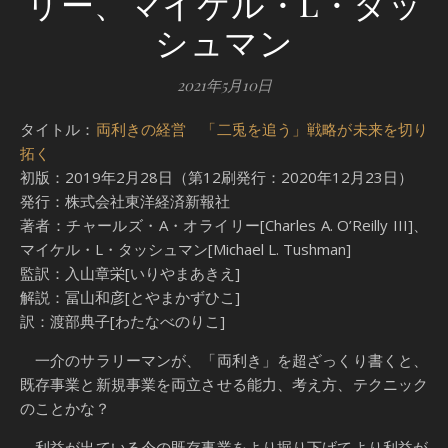
リー、マイケル・L・タッ
シュマン
2021年5月10日
タイトル：
両利きの経営 「二兎を追う」戦略が未来を切り
拓く
初版：2019年2月28日（第12刷発行：2020年12月23日）
発行：株式会社東洋経済新報社
著者：チャールズ・A・オライリー[Charles A. O’Reilly III]、
マイケル・L・タッシュマン[Michael L. Tushman]
監訳：入山章栄[いりやまあきえ]
解説：冨山和彦[とやまかずひこ]
訳：渡部典子[わたなべのりこ]
一介のサラリーマンが、「両利き」を超ざっくり書くと、
既存事業と新規事業を両立させる能力、考え方、テクニック
のことかな？
利益が出ている今の既存事業をより掘り下げてより利益が