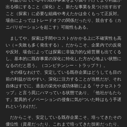
出る様にすること（深化）と、新たな事業を見つけ出す出す
こと（探索）に必要な組織や考えたかは全くもって正反対。
場合によってはトレードオフの関係だったり、競合する（カ
ニバリゼーションを起こす）可能性もある。
ましてや、探索は手間やコストがかかる上に不確実性も高
い（＝失敗も多く発生する）。だからこそ、企業内での反発
や反対、場合によっては探索に非協力的な経営層も出てくる
し、基本的に既存事業の深化に特化した方が心地よい状態に
なるのだと思う。（コンピテンシー・トラップ？）。
その様なわけで、安定している既存企業はどうしても目の
前の利益が出やすい、深化に注力することが当然だが、それ
自体はすでに、過去の栄光や成功体験による「サクセストラ
ップ」と言う罠にハマっている状態であり、「他社がもたら
す」驚異的イノベーションの侵食に気がついた時はもう手遅
れというわけだ。
だからこそ、安定している既存企業こそ、培ってきたその
優位性（資産だったり、これまで培ってきた技術だったり、