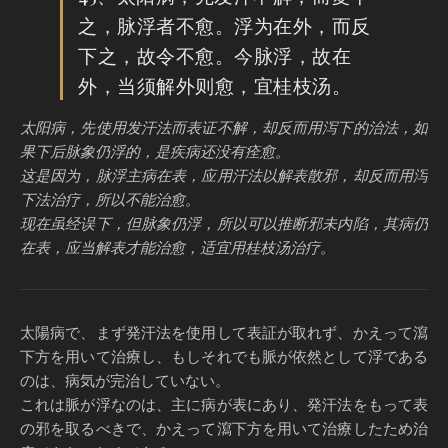
之，脉浮者不愈。浮为在外，而反
下之，故令不愈。今脉浮，故在
外，当须解外则愈，宜桂枝汤。
太阳病，先使用发汗法而表证不解，却反而用泻下的治法，如
果下后脉象仍浮的，是疾病还没有痊愈。
这是因为，脉浮主病在表，应用汗法以解表散邪，却反而用泻
下法治疗，所以不能治愈。
现在虽经误下，但脉象仍浮，所以可以推断邪未内陷，其病仍
在表，应当解表才能治愈，适宜用桂枝汤治疗。
太陽病で、まず発汗法を使用して表証が取れず、かえって瀉
下方を用いて治療し、もしそれでも脈が依然として浮である
のは、病気が完治していない。
これは脈が浮なのは、主に病が表にあり、発汗法をもって表
の邪を取るべきで、かえって瀉下方を用いて治療したため治