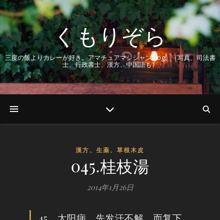
くもりぞら
三度の飯よりカレーが好き。アマチュアマジシャンBlog。（写真、司法書
士、行政書士、漢方、中国語も）
漢方、生薬、草根木皮
045.桂枝湯
2014年1月26日
45、太阳病，先发汗不解，而复下