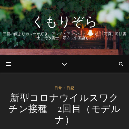
くもりぞら
三度の飯よりカレーが好き。アマチュアマジシャンBlog。（写真、司法書
士、行政書士、漢方、中国語も）
日常・日記
新型コロナウイルスワク
チン接種 2回目（モデル
ナ）