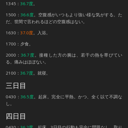
1345：
36.7度
。
1500：
36.6度
。空腹感がいつもより強い様な気がする。た
だ、世間で言われるほどの空腹感はない。
1630：
37.0度
。入浴。
1700：夕食。
2000：
36.7度
。接種した方の腕は、若干の熱を帯びてい
る。痛みはほぼない。
2100：
36.7度
。就寝。
三日目
0430：
36.5度
。起床。完全に平熱。かつ、全く以て不調な
し。
四日目
0430：
36.2度
。起床。3日目の行動も完全に問題なし。取り