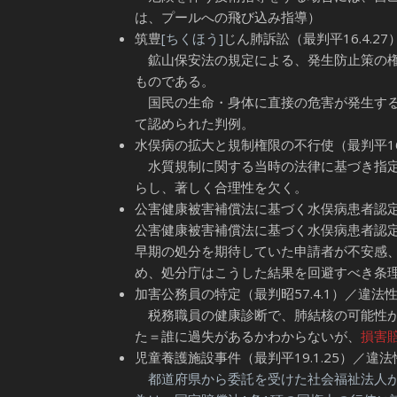
は、プールへの飛び込み指導）
筑豊
[ちくほう]
じん肺訴訟（最判平16.4.2
鉱山保安法の規定による、発生防止策の権
ものである。
国民の生命・身体に直接の危害が発生する
て認められた判例。
水俣病の拡大と規制権限の不行使（最判平16.
水質規制に関する当時の法律に基づき指定
らし、著しく合理性を欠く。
公害健康被害補償法に基づく水俣病患者認定申
公害健康被害補償法に基づく水俣病患者認定
早期の処分を期待していた申請者が不安感
め、処分庁はこうした結果を回避すべき条
加害公務員の特定（最判昭57.4.1）／違法
税務職員の健康診断で、肺結核の可能性
た＝誰に過失があるかわからないが、
損害
児童養護施設事件（最判平19.1.25）／違
都道府県から委託を受けた社会福祉法人が