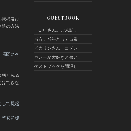
GUESTBOOK
の態様及び
追跡の方法
GKTさん。ご来訪...
当方，当年とって古希...
ピカリンさん、コメン...
た瞬間にそ
カレーが大好きと書い...
ゲストブックを開設し...
事柄とみる
とはできな
として提起
、容易に想