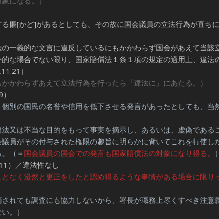
対象になる。）
る廉[かど]があるとしても、その故に国会議員の立法行為が直ち
の一義的な文言に違反しているにもかかわらず国会があえて当該
外的な場合でない限り、国家賠償法１条１項の規定の適用上、違法
1.21）
もかかわらずあえて立法行為を行ったら「違法に」にあたる。）
9）
個別の国民の名誉や信用を低下させる発言があったとしても、当
法又は不当な目的をもって事実を摘示し、あるいは、虚偽である
会議員がその付与された権限の趣旨に明らかに背いてこれを行使し
る。（＝
国会議員の国会での発言も国家賠償法の対象になり得る。
11）／違法性なし
ことなく漫然と更正をしたと認め得るような事情がある場合に限り
摘されても調査にも協力しないから、署長が職務上尽くすべき注意
ない。）