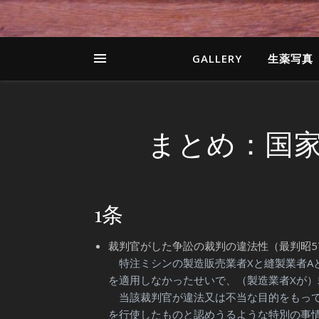
GALLERY
生薬写真
まとめ：国
1条
裁判官がした争訟の裁判の違法性（最判昭5
特注ミシンの製造販売業者Xと縫製業者A
を適用しなかったせいで、（製造業者Xが
当該裁判官が違法又は不当な目的をもって
を行使したものと認めうるような特別の事