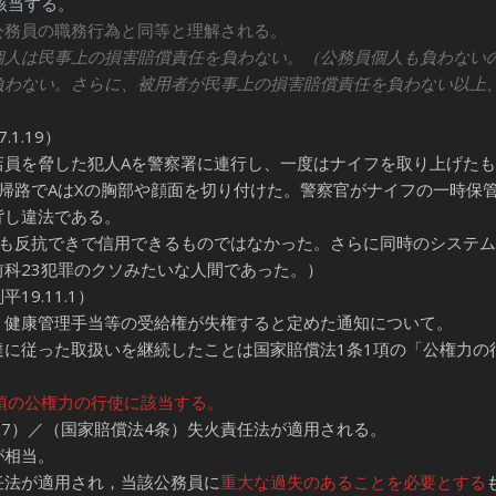
該当する。
公務員の職務行為と同等と理解される。
個人は民事上の損害賠償責任を負わない。（公務員個人も負わない
負わない。さらに、被用者が民事上の損害賠償責任を負わない以上
1.19）
員を脅した犯人Aを警察署に連行し、一度はナイフを取り上げたも
帰路でAはXの胸部や顔面を切り付けた。警察官がナイフの一時保
背し違法である。
度も反抗できで信用できるものではなかった。さらに同時のシステ
科23犯罪のクソみたいな人間であった。）
9.11.1）
健康管理手当等の受給権が失権すると定めた通知について。
に従った取扱いを継続したことは国家賠償法1条1項の「公権力の
項の公権力の行使に該当する。
.17）／（国家賠償法4条）失火責任法が適用される。
が相当。
法が適用され，当該公務員に
重大な過失のあることを必要とする