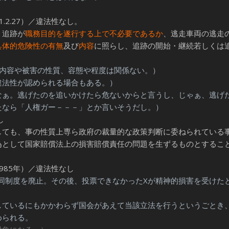
2.27）／違法性なし。
、追跡が
職務目的を遂行する上で不必要であるか
、逃走車両の逃走
具体的危険性の有無
及び
内容
に照らし、追跡の開始・継続若しくは
害内容や被害の性質、容態や程度は関係ない。）
違法性が認められる場合もある。）
なぁ。逃げたのを追いかけたら危ないからと言うし、じゃぁ、逃げ
たなら「人権ガー－－－」とか言いそうだし。）
し
しても、事の性質上専ら政府の裁量的な政策判断に委ねられている
為として国家賠償法上の損害賠償責任の問題を生ずるものとするこ
1985年）／違法性なし
に同制度を廃止。その後、投票できなかったXが精神的損害を受けた
ているにもかかわらず国会があえて当該立法を行うというごとき
められる。