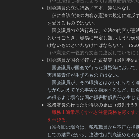
（※立法権も場合によっては国家賠償法の
国会議員の立法行為／基本、違法性なし
仮に当該立法の内容が憲法の規定に違反す
を受けるものではない。
国会議員の立法行為は、立法の内容が憲法
というごとき、容易に想定し難いような例
けないものといわなければならない。（S60.1
（※憲法の一義的な文言に違反しているに
国会議員が国会で行った質疑等（最判平9.9.
国会議員が国会で行った質疑等において、
害賠償責任が生ずるものではない。
国会議員が、その職務とはかかわりなく違
ながらあえてその事実を摘示するなど、国
め得るよう場合は国の損害賠償責任が生じ
税務署長の行った所得税の更正（最判平5.3.
職務上通常尽くすべき注意義務を尽くす
を帯びる。
（※今回の場合は、税務職員から不正を指
しての結果だから、違法性は到底認められ