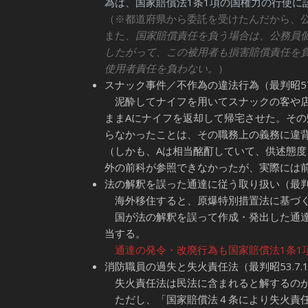
為は、国家賠償法1条1項の国権力の行使に
（※都道府県から委託を受けたんだから、
また、
国家賠償責任を負う場合は、公務員
したがって、この被用者も損害賠償責任を
使用者責任を負わない。
）
スナック事件／不作為の違法行為（最判昭57.
泥酔してナイフを用いてスナックの客や店
ままAにナイフを返却して帰宅させた。その
らなかったことは、その職務上の義務に違
（しかも、Aは相当酩酊していて、供述態
外の前科が参照できなかったが、実際には前
法の解釈を誤った通達に従う取り扱い（最判平1
海外移住すると、原爆特別措置法に基づく
国が法の解釈を誤って作成・発出した通達
当する。
通達の発令・改廃行為も国家賠償法1条1
消防職員の過失と失火責任法（最判昭53.7
失火責任法は民法に含まれると解するの
ただし、「国家賠償法４条により失火責任