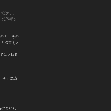
のだから）
、使用者も
のの、その
管の措置をと
ムでは大阪府
行使」に該
ものといわ