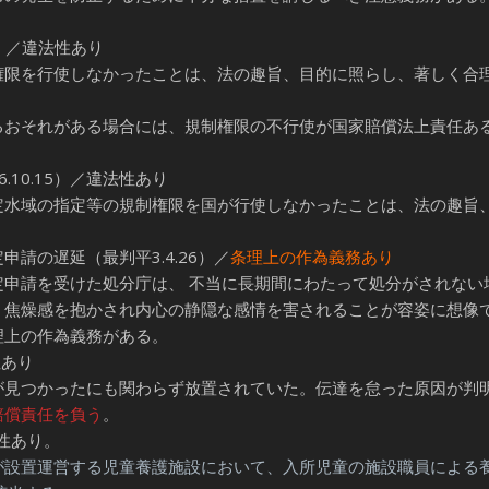
7）／違法性あり
限を行使しなかったことは、法の趣旨、目的に照らし、著しく合
おそれがある場合には、規制権限の不行使が国家賠償法上責任あ
10.15）／違法性あり
水域の指定等の規制権限を国が行使しなかったことは、法の趣旨
請の遅延（最判平3.4.26）／
条理上の作為義務あり
申請を受けた処分庁は、 不当に長期間にわたって処分がされない
、焦燥感を抱かされ内心の静隠な感情を害されることが容姿に想像
理上の作為義務がある。
性あり
が見つかったにも関わらず放置されていた。伝達を怠った原因が判
賠償責任を負う
。
法性あり。
設置運営する児童養護施設において、入所児童の施設職員による