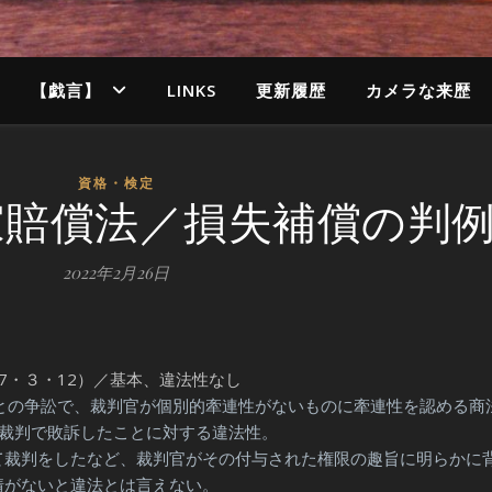
【戯言】
LINKS
更新履歴
カメラな来歴
資格・検定
家賠償法／損失補償の判
2022年2月26日
7・３・12）／基本、違法性なし
との争訟で、裁判官が個別的牽連性がないものに牽連性を認める商
）裁判で敗訴したことに対する違法性。
裁判をしたなど、裁判官がその付与された権限の趣旨に明らかに
情がないと違法とは言えない。