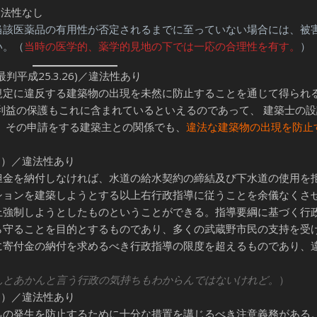
違法性なし
該医薬品の有用性が否定されるまでに至っていない場合には、被
い。（
当時の医学的、薬学的見地の下では一応の合理性を有す。
）
平成25.3.26)／違法性あり
定に違反する建築物の出現を未然に防止することを通じて得られ
利益の保護もこれに含まれているといえるのであって、 建築士の
 その申請をする建築主との関係でも、
違法な建築物の出現を防止
8）／違法性あり
金を納付しなければ、水道の給水契約の締結及び下水道の使用を
ションを建築しようとする以上右行政指導に従うことを余儀なくさ
上強制しようとしたものということができる。指導要綱に基づく行
ら守ることを目的とするものであり、多くの武蔵野市民の支持を受
に寄付金の納付を求めるべき行政指導の限度を超えるものであり、
んとあかんと言う行政の気持ちもわからんではないけれど。
）
6）／違法性あり
の発生を防止するために十分な措置を講じるべき注意義務がある