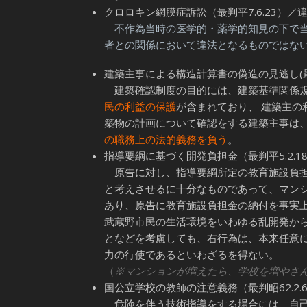
クロロキン網膜症訴訟（最判平7.6.23）／
不作為当時の医学的・薬学的知見の下で当
者との関係において違法となるものではな
建築主事による構造計算書の偽造の見逃し(最判
建築確認制度の目的には、建築基準関係規
民の利益の保護
が含まれており、 建築主の
築物の計画について確認をする建築主事は、
の職務上の法的義務を負う
。
指導要綱に基づく開発負担金（最判平5.2.1
原告に対し、指導要綱所定の教育施設負担
と考えさせるに十分なものであって、マン
あり、原告に教育施設負担金の納付を事実
武蔵野市民の生活環境をいわゆる乱開発か
となどを考慮しても、右行為は、本来任意
力の行使であるといわざるを得ない。
（
※マンションが増えたら、学校を増やさ
国公立学校の教師の注意義務（最判昭62.2.
危険を伴う技術指導をする場合には、自己