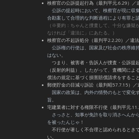
検察官の公訴提起行為（最判平元.6.29）／
公訴の提起時において、検察官が現に収
合勘案して合理的な判断過程により有罪と
（※要約：ちゃんと捜査して、十分な嫌疑
なければ「違法に」にあたる。）
検察官の不起訴処分（最判平2.2.20）／違
公訴権の行使は、国家及び社会の秩序維
はない。
つまり、被害者・告訴人が捜査・公訴提起
（反射的利益）。したがって、査機関によ
償法の規定に基づく損害賠償請求をするこ
郵便貯金の目減り訴訟（最判昭57.7.15）
国家の政策は、内外の情勢のもとで変化す
旨。
宅建業者に対する権限不行使（最判平元.11.
さっさと、知事が免許を取り消さへんから
を被ったんじゃ！
不行使が著しく不合理と認められるとき
い。