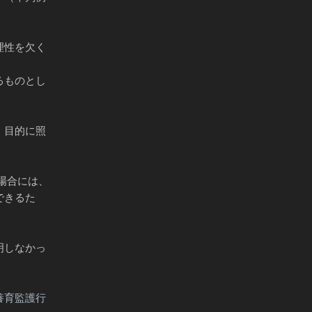
理性を欠く
るものとし
、目的に照
場合には、
できるた
明しなかっ
養育監護行