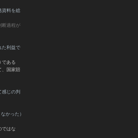
拠資料を総
判断過程が
れた利益で
きである
て、国家賠
て感じの判
きなかった）
のではな