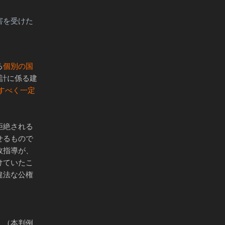
害を受けた
る
個別の国
設計に係る建
すべく一定
拒絶される
せるもので
政指導が、
けていたこ
違法な公権
。（本判例