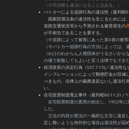
（※司法権も違法になることはある。）
パトカーによる追跡行為の違法性（最判昭61.
国家賠償法条の違法性を生じるためには
道路交通状況等から予測される被害発生の
が不相当であることを要する。
（※追跡によって被害にあった第3者の被
（※パトカー追跡行為の方法によっては、
（わけのわからん人権団体がうるさいから
の場で射殺してもよいと言う法律でもでき
経済政策の決定行為（S57.7.15)／違法性な
インフレーションによって郵便貯金が目減
べきもの。法律上の義務違反ないし違法行
い。
在宅投票制度廃止事件（最判昭60.11.21／
在宅投票制度の悪用が続出し、1952年
した。
立法の内容が憲法の一義的な文言に違反し
定し難いような例外的な場合は違法性が認