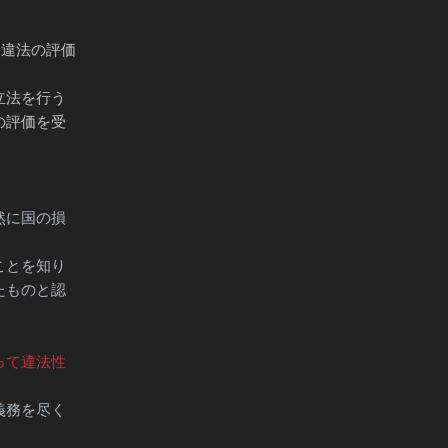
に違法の評価
立法を行う
の評価を受
然に国の損
ことを知り
たものと認
）
って違法性
義務を尽く