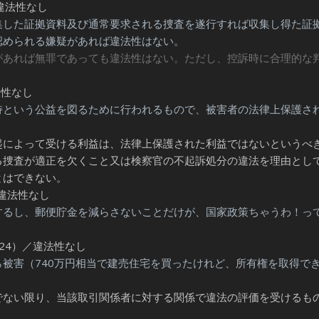
違法性なし
集した証拠資料及び通常要求される捜査を遂行すれば収集し得た証
認められる嫌疑があれば違法性はない。
があれば無罪であっても違法性はない。ただし、控訴時に合理的な
法性なし
持という公益を図るために行われるもので、被害者の法律上保護さ
によって受ける利益は、法律上保護された利益ではないというべ
る捜査が適正を欠くこと又は検察官の不起訴処分の違法を理由とし
とはできない。
／違法性なし
るし、郵便貯金を減らさないことだけが、国家政策ちゃうわ！っ
24）／違法性なし
被害（740万円相当で建売住宅を買ったけれど、所有権を取得で
でない限り、当該取引関係者に対する関係で違法の評価を受けるも